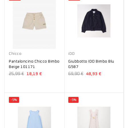
Beige
Blu
Chicco
iDO
Pantaloncino Chicco Bimbo
Giubbotto IDO Bimbo Blu
Beige 101171
G587
25,99 €
18,19 €
69,90 €
48,93 €
-5%
-5%