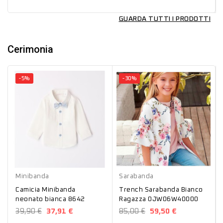
GUARDA TUTTI I PRODOTTI
Cerimonia
-5%
-30%
Bianco
Bianco
Minibanda
Sarabanda
Camicia Minibanda
Trench Sarabanda Bianco
neonato bianca 8642
Ragazza 0JW06W40000
39,90 €
37,91 €
85,00 €
59,50 €