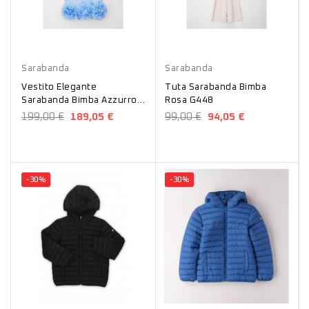
Azzurro
Rosa
Sarabanda
Sarabanda
Vestito Elegante
Tuta Sarabanda Bimba
Sarabanda Bimba Azzurro
Rosa G448
G452
199,00 €
189,05 €
99,00 €
94,05 €
-30%
-30%
Nero
Blu
Blu