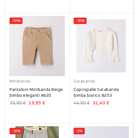
-50%
-30%
Beige
Bianco
Minibanda
Sarabanda
Pantaloni Minibanda Beige
Coprispalle Sarabanda
bimbo eleganti A620
bimba bianco 8253
39,90 €
19,95 €
44,90 €
31,43 €
-30%
-5%