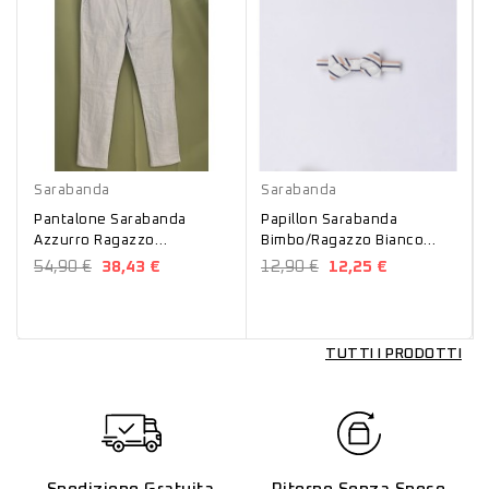
Azzurro
Bianco
Sarabanda
Sarabanda
Pantalone Sarabanda
Papillon Sarabanda
Azzurro Ragazzo
Bimbo/Ragazzo Bianco
0J827861600
8905
54,90 €
38,43 €
12,90 €
12,25 €
TUTTI I PRODOTTI
Spedizione Gratuita
Ritorno Senza Spese