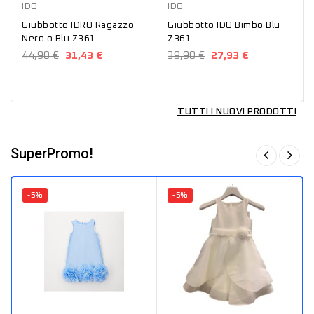
iDO
iDO
Giubbotto IDRO Ragazzo
Giubbotto IDO Bimbo Blu
Nero o Blu Z361
Z361
44,90 €
31,43 €
39,90 €
27,93 €
TUTTI I NUOVI PRODOTTI
SuperPromo!
-5%
-5%
Azzurro
Bianco