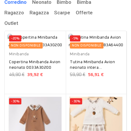
Corredino
Neonato
Bimbo
Bimba
Ragazzo
Ragazza
Scarpe
Offerte
Outlet
-20%
-5%
Avion
NON DISPONIBILE
NON DISPONIBILE
Minibanda
Minibanda
Copertina Minibanda Avion
Tutina Minibanda Avion
neonato 0033A30200
neonato intera
0283A64400
49,90 €
39,92 €
59,90 €
56,91 €
-30%
-30%