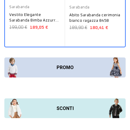
Sarabanda
Sarabanda
Vestito Elegante
Abito Sarabanda cerimonia
Sarabanda Bimba Azzurro
bianco ragazza 8458
G452
199,00 €
189,05 €
189,90 €
180,41 €
PROMO
SCONTI