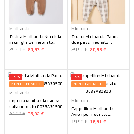
Nocciola
Panna
Minibanda
Minibanda
Tutina Minibanda Nocciola
Tutina Minibanda Panna
in ciniglia per neonato
due pezzi neonato
0283A64500
0023A66000
29,90 €
20,93 €
29,90 €
20,93 €
-20%
-5%
Panna
NON DISPONIBILE
NON DISPONIBILE
Avion
Minibanda
Minibanda
Coperta Minibanda Panna
culla neonato 0033A30900
Cappellino Minibanda
44,90 €
35,92 €
Avion per neonato
0033A30300
19,90 €
18,91 €