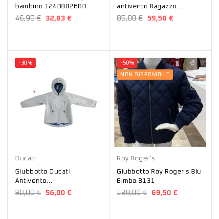
bambino 1240802600
antivento Ragazzo
GJ641664900
46,90 €
32,83 €
85,00 €
59,50 €
-30%
-50%
NON DISPONIBILE
Grigio
Blu
Ducati
Roy Roger's
Giubbotto Ducati
Giubbotto Roy Roger's Blu
Antivento
Bimbo B131
Ragazzo/Bambino
80,00 €
56,00 €
139,00 €
69,50 €
0J403439600