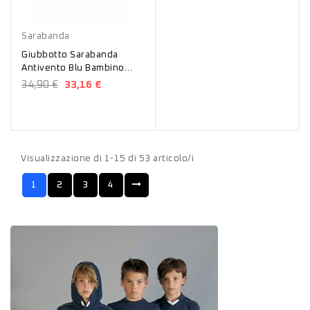
Blu
Sarabanda
Giubbotto Sarabanda
Antivento Blu Bambino
D4136
34,90 €
33,16 €
Visualizzazione di 1-15 di 53 articolo/i
1
2
3
4