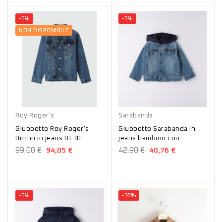
-5%
-5%
NON DISPONIBILE
Blu
Blu
Roy Roger's
Sarabanda
Giubbotto Roy Roger's
Giubbotto Sarabanda in
Bimbo in jeans B130
jeans bambino con
cappuccio D6170/00 B601
99,00 €
94,05 €
42,90 €
40,76 €
-5%
-30%