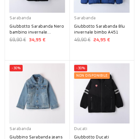
Nero
Blu
Sarabanda
Sarabanda
Giubbotto Sarabanda Nero
Giubbotto Sarabanda Blu
bambino invernale
invernale bimbo A451
reversibile A051
69,90 €
34,95 €
49,90 €
24,95 €
-30%
-30%
NON DISPONIBILE
Blu
Nero
Sarabanda
Ducati
Giubbino Sarabanda jeans
Giubbotto Ducati