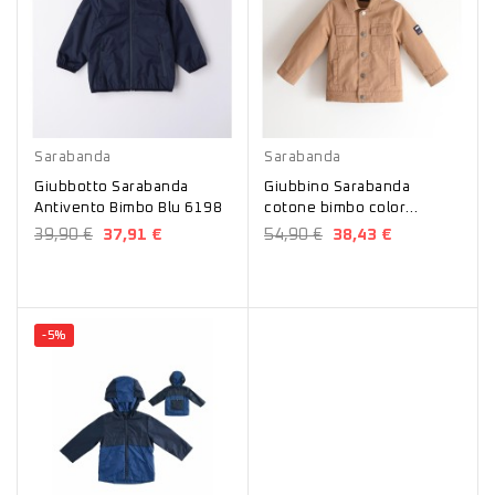
Blu
Cammello
Sarabanda
Sarabanda
Giubbotto Sarabanda
Giubbino Sarabanda
Antivento Bimbo Blu 6198
cotone bimbo color
biscotto 04163/00
39,90 €
37,91 €
54,90 €
38,43 €
-5%