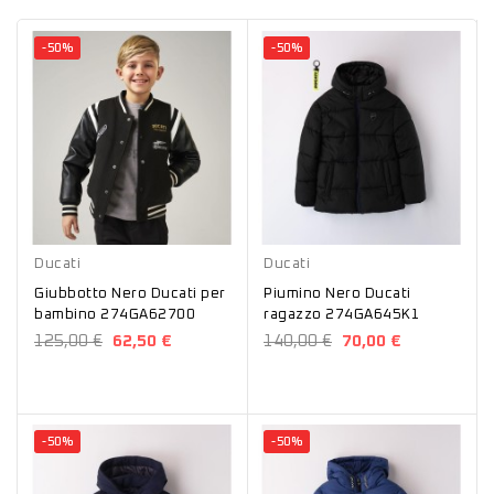
-50%
-50%
Nero
Nero
Ducati
Ducati
Giubbotto Nero Ducati per
Piumino Nero Ducati
bambino 274GA62700
ragazzo 274GA645K1
125,00 €
62,50 €
140,00 €
70,00 €
-50%
-50%