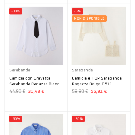
-30%
-5%
NON DISPONIBILE
Bianco
Beige
Sarabanda
Sarabanda
Camicia con Cravatta
Camicia e TOP Sarabanda
Sarabanda Ragazza Bianca
Ragazza Beige G511
F510
44,90 €
31,43 €
59,90 €
56,91 €
-30%
-30%