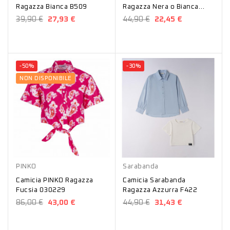
Ragazza Bianca B509
Ragazza Nera o Bianca
8569
39,90 €
27,93 €
44,90 €
22,45 €
-50%
-30%
NON DISPONIBILE
Fucsia
Azzurro
PINKO
Sarabanda
Camicia PINKO Ragazza
Camicia Sarabanda
Fucsia 030229
Ragazza Azzurra F422
86,00 €
43,00 €
44,90 €
31,43 €