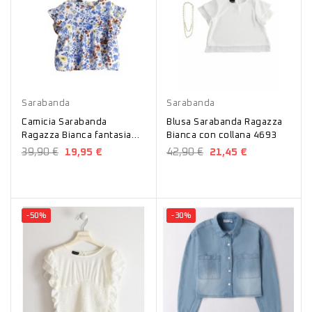
Bianco
Bianco
Sarabanda
Sarabanda
Camicia Sarabanda
Blusa Sarabanda Ragazza
Ragazza Bianca fantasia
Bianca con collana 4693
fiori colorati 4691
39,90 €
19,95 €
42,90 €
21,45 €
-50%
-30%