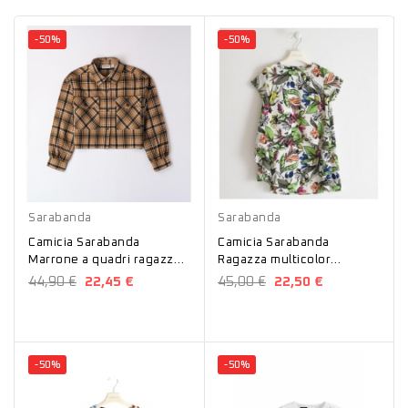
-50%
-50%
Marrone
Bianco
Sarabanda
Sarabanda
Camicia Sarabanda
Camicia Sarabanda
Marrone a quadri ragazza
Ragazza multicolor
A742
floreale 2439
44,90 €
22,45 €
45,00 €
22,50 €
-50%
-50%