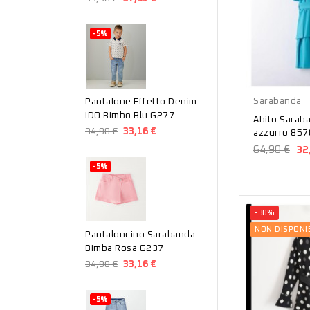
-5%
Azzurro
Sarabanda
Pantalone Effetto Denim
IDO Bimbo Blu G277
Abito Sarab
34,90 €
33,16 €
azzurro 857
64,90 €
32
-5%
-30%
NON DISPONI
Pantaloncino Sarabanda
Bimba Rosa G237
34,90 €
33,16 €
-5%