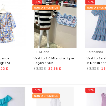
-30%
-50%
NON DISPONIBILE
NON DISPONIB
Bianco
Blu
2.0 Milano
Sarabanda
abanda
Vestito 2.0 Milanoi a righe
Vestito Sar
Ragazza
Ragazza V06
in Denim con 
00
6420
,00 €
39,90 €
27,93 €
39,90 €
19
-50%
-30%
NON DISPONIBILE