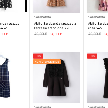
Arancione
Rosa
Sarabanda
Sarabanda
anda ragazza
Abito Sarabanda ragazza a
Abito Saraba
 5452
fantasia arancione 7702
rosa 5451
,93 €
49,90 €
34,93 €
49,90 €
34
-30%
-30%
NON DISPONIBILE
Nero
Nero
Sarabanda
Sarabanda