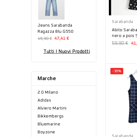
Nero
Sarabanda
Jeans Sarabanda
Abito Sarab
Ragazza Blu G550
nero a pois
49,90 €
47,41 €
59,90 €
41
Tutti I Nuovi Prodotti
-30%
Marche
2.0 Milano
Adidas
Alviero Martini
Bikkembergs
Bluemarine
Blu
Boyzone
Sarabanda