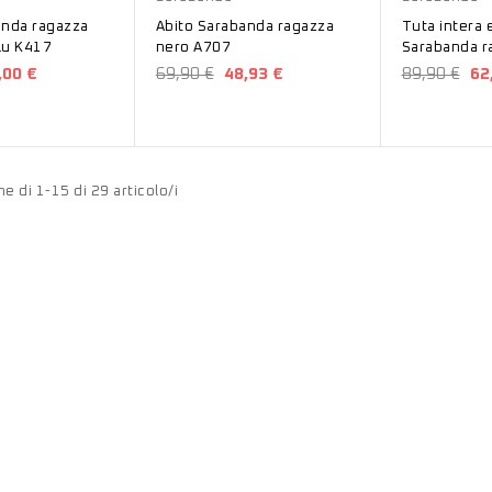
anda ragazza
Abito Sarabanda ragazza
Tuta intera 
lu K417
nero A707
Sarabanda r
A716
,00 €
69,90 €
48,93 €
89,90 €
62
e di 1-15 di 29 articolo/i