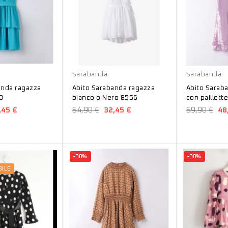
Bianco
Nero
Glicine
Sarabanda
Sarabanda
anda ragazza
Abito Sarabanda ragazza
Abito Sarab
0
bianco o Nero 8556
con paillett
,45 €
64,90 €
32,45 €
69,90 €
48
-30%
-30%
BILE