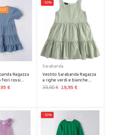
-50%
ILE
Verde
Sarabanda
abanda Ragazza
Vestito Sarabanda Ragazza
fiori rossi
a righe verdi e bianche
D421300
,95 €
39,90 €
19,95 €
-30%