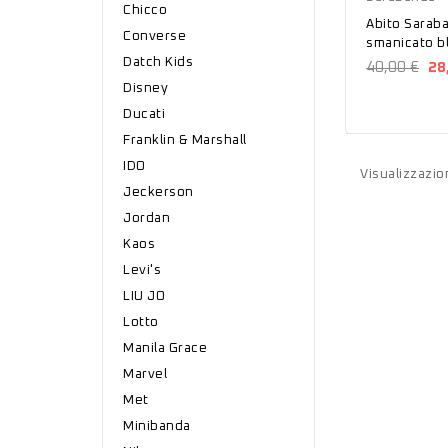
Chicco
Abito Sarab
Converse
smanicato b
Datch Kids
40,00 €
28
Disney
Ducati
Franklin & Marshall
IDO
Visualizzazion
Jeckerson
Jordan
Kaos
Levi's
LIU JO
Lotto
Manila Grace
Marvel
Met
Minibanda