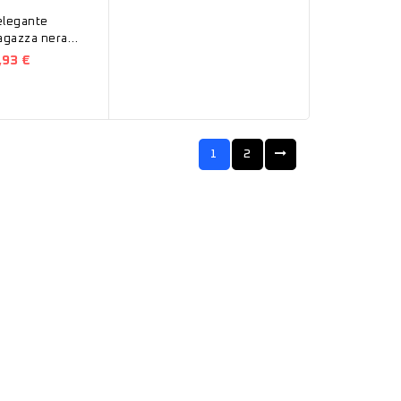
elegante
agazza nera
,93 €
1
2