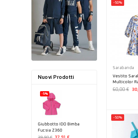
-50%
Blu
Sarabanda
Nuovi Prodotti
Vestito Sar
Multicolor 
J40704213
60,00 €
30
-5%
-50%
Giubbotto IDO Bimba
Fucsia Z360
39,90 €
37,91 €