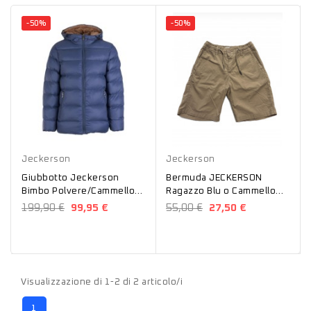
-50%
-50%
Avion
Cammello
Blu
Jeckerson
Jeckerson
Giubbotto Jeckerson
Bermuda JECKERSON
Bimbo Polvere/Cammello
Ragazzo Blu o Cammello
JN3718
J3858
199,90 €
99,95 €
55,00 €
27,50 €
Visualizzazione di 1-2 di 2 articolo/i
1