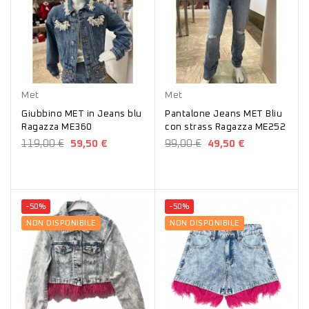
Blu
Blu
Met
Met
Giubbino MET in Jeans blu
Pantalone Jeans MET Bliu
Ragazza ME360
con strass Ragazza ME252
119,00 €
59,50 €
99,00 €
49,50 €
-50%
-50%
NON DISPONIBILE
NON DISPONIBILE