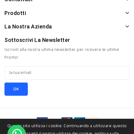
Prodotti
La Nostra Azienda
Sottoscrivi La Newsletter
Iscriviti alla nostra ultima newsletter per ricevere le ultime
Promo!
Questo sito utilizza i cookie. Continuando a utilizzare questo
© 2026 - ZeroSedici.eu è un marchio appartenete al gruppo
sito, accetti il ​​nostro utilizzo dei cookie.
politica sulla