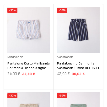
-30%
-30%
Bianco
Blu
Minibanda
Sarabanda
Pantalone Corto Minibanda
Pantaloncino Cerimonia
Cerimonia Bianco a righe
Sarabanda Bimbo Blu B683
B620
34,90 €
24,43 €
42,90 €
30,03 €
-30%
-30%