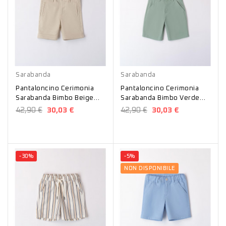
Beige
Verde
Sarabanda
Sarabanda
Pantaloncino Cerimonia
Pantaloncino Cerimonia
Sarabanda Bimbo Beige
Sarabanda Bimbo Verde
B684
B681
42,90 €
30,03 €
42,90 €
30,03 €
-30%
-5%
NON DISPONIBILE