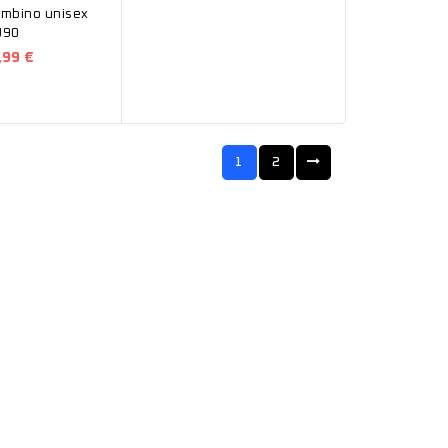
ambino unisex
U90
,99 €
1
2