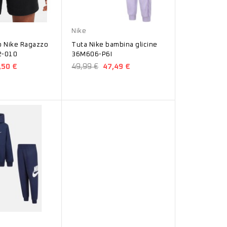
Glicine
Nike
o Nike Ragazzo
Tuta Nike bambina glicine
2-010
36M606-P6I
,50 €
49,99 €
47,49 €