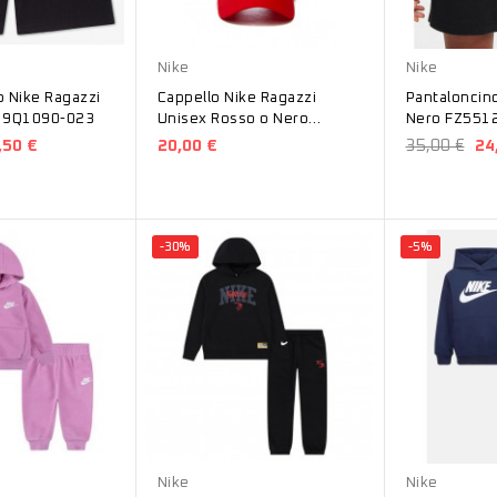
Rosso
Nero
Nero
Nike
Nike
o Nike Ragazzi
Cappello Nike Ragazzi
Pantaloncin
o 9Q1090-023
Unisex Rosso o Nero
Nero FZ551
8A2902-U10
,50 €
20,00 €
35,00 €
24
-30%
-5%
Nero
Blu
Nike
Nike