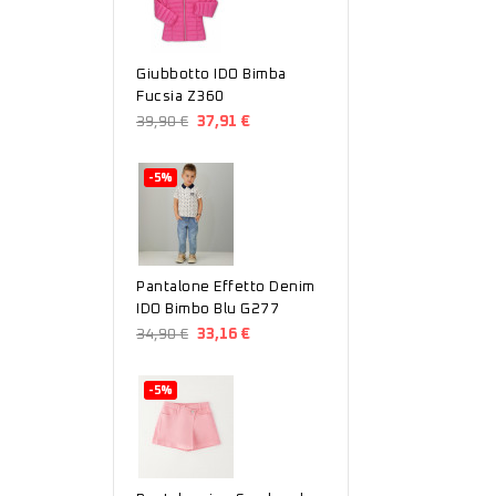
Giubbotto IDO Bimba
Fucsia Z360
39,90 €
37,91 €
-5%
Pantalone Effetto Denim
IDO Bimbo Blu G277
34,90 €
33,16 €
-5%