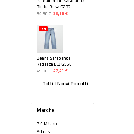
Pantaloncino Sarabanda
Bimba Rosa G237
34,90 €
33,16 €
-5%
Jeans Sarabanda
Ragazza Blu G550
49,90 €
47,41 €
Tutti I Nuovi Prodotti
Marche
2.0 Milano
Adidas