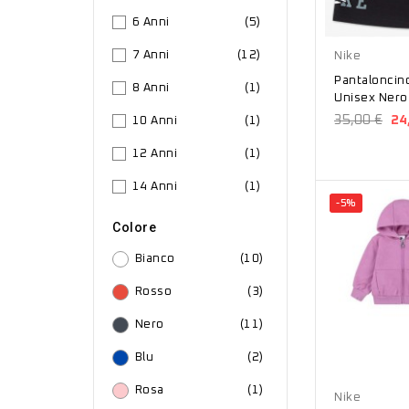
6 Anni
(5)
Nero
7 Anni
(12)
Nike
Pantaloncin
8 Anni
(1)
Unisex Ner
35,00 €
24
10 Anni
(1)
12 Anni
(1)
14 Anni
(1)
-5%
Colore
Bianco
(10)
Rosso
(3)
Nero
(11)
Blu
(2)
Rosa
Rosa
(1)
Nike