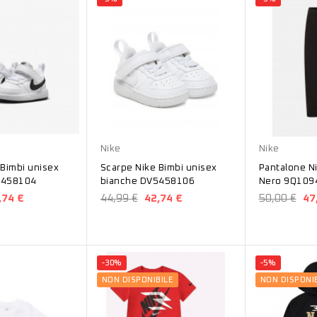
Bianco
Nero
Nike
Nike
 Bimbi unisex
Scarpe Nike Bimbi unisex
Pantalone N
5458104
bianche DV5458106
Nero 9Q109
,74 €
44,99 €
42,74 €
50,00 €
47
-30%
-5%
NON DISPONIBILE
NON DISPONIB