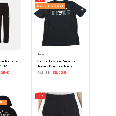
NON DISPONIBILE
Bianco
Nero
Nike
ike Ragazzo
Maglietta Nike Ragazzi
4-023
Unisex Bianca o Nera
9Q1092-023
,50 €
28,00 €
26,60 €
-30%
ILE