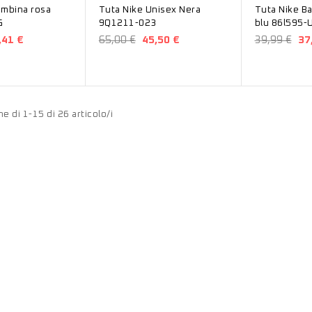
ambina rosa
Tuta Nike Unisex Nera
Tuta Nike B
G
9Q1211-023
blu 86l595-
,41 €
65,00 €
45,50 €
39,99 €
37
e di 1-15 di 26 articolo/i