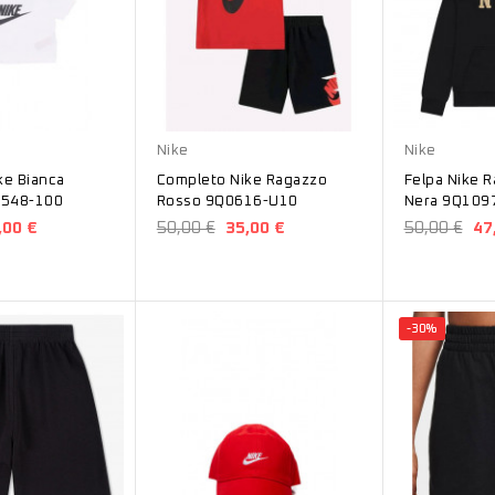
Rosso
Nero
Nike
Nike
ke Bianca
Completo Nike Ragazzo
Felpa Nike R
5548-100
Rosso 9Q0616-U10
Nera 9Q109
,00 €
50,00 €
35,00 €
50,00 €
47
-30%