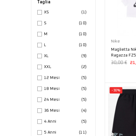
Taglia
XS
(1)
S
(10)
Bianco
M
(10)
Nike
L
(10)
Maglietta Ni
Ragazza FZ
XL
(9)
30,00 €
21
XXL
(2)
12 Mesi
(5)
18 Mesi
(5)
-30%
24 Mesi
(5)
36 Mesi
(4)
4 Anni
(5)
5 Anni
(11)