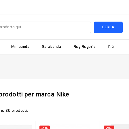
CERCA
Minibanda
Sarabanda
Roy Roger's
Più
 prodotti per marca Nike
no 26 prodotti.
-5%
-5%