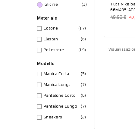
Tuta Nike b
Glicine
(1)
66M485-AC
49,90 €
47
Materiale
Cotone
(17)
Elastan
(6)
Visualizzazion
Poliestere
(19)
Modello
Manica Corta
(5)
Manica Lunga
(7)
Pantalone Corto
(6)
Pantalone Lungo
(7)
Sneakers
(2)