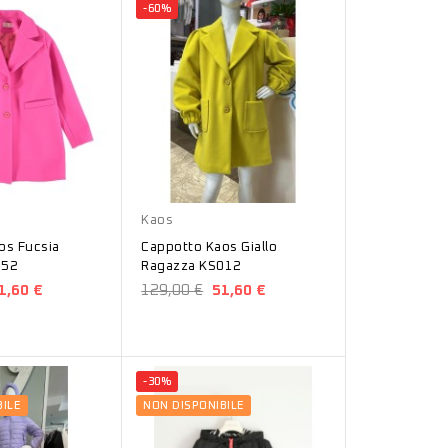
-60%
Giallo
Kaos
os Fucsia
Cappotto Kaos Giallo
052
Ragazza KS012
1,60 €
129,00 €
51,60 €
-30%
ILE
NON DISPONIBILE