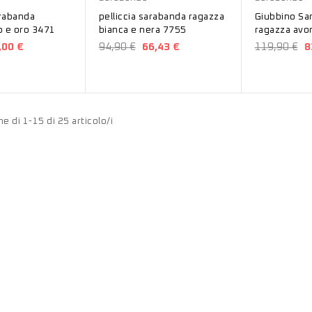
rabanda
pelliccia sarabanda ragazza
Giubbino Sa
o e oro 3471
bianca e nera 7755
ragazza avo
,00 €
94,90 €
66,43 €
119,90 €
8
e di 1-15 di 25 articolo/i