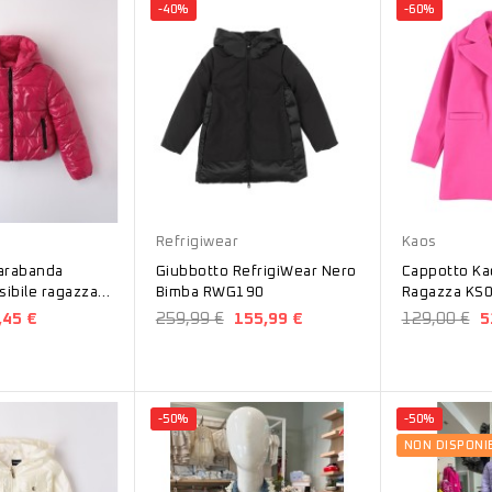
-40%
-60%
Nero
Fucsia
Refrigiwear
Kaos
arabanda
Giubbotto RefrigiWear Nero
Cappotto Ka
sibile ragazza
Bimba RWG190
Ragazza KS
,45 €
259,99 €
155,99 €
129,00 €
5
-50%
-50%
NON DISPONIB