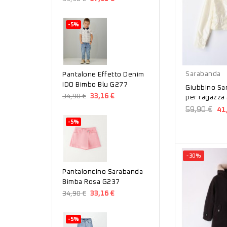
-5%
Bianco
Sarabanda
Pantalone Effetto Denim
IDO Bimbo Blu G277
Giubbino Sa
34,90 €
33,16 €
59,90 €
41
-5%
-30%
Pantaloncino Sarabanda
Bimba Rosa G237
34,90 €
33,16 €
-5%