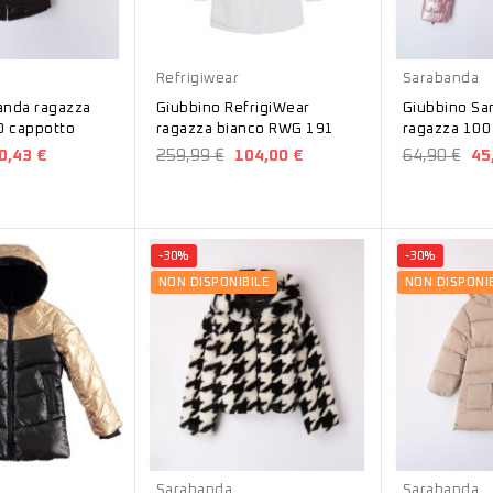
Bianco
Rosa
Refrigiwear
Sarabanda
anda ragazza
Giubbino RefrigiWear
Giubbino Sa
0 cappotto
ragazza bianco RWG 191
ragazza 100
8448
0,43 €
259,99 €
104,00 €
64,90 €
45
-30%
-30%
NON DISPONIBILE
NON DISPONIB
Bianco
Avorio
Sarabanda
Sarabanda