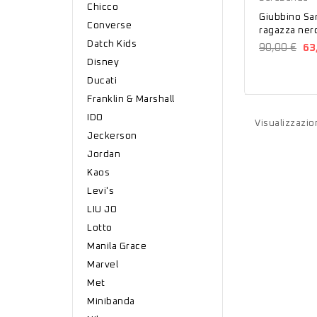
Chicco
Giubbino Sa
Converse
ragazza ner
Datch Kids
90,00 €
63
Disney
Ducati
Franklin & Marshall
IDO
Visualizzazion
Jeckerson
Jordan
Kaos
Levi's
LIU JO
Lotto
Manila Grace
Marvel
Met
Minibanda