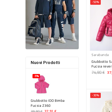
-50%
Fucsia
Sarabanda
Nuovi Prodotti
Giubbotto S
Fucsia rever
A623
74,90 €
37
-5%
-30%
Giubbotto IDO Bimba
Fucsia Z360
39,90 €
37,91 €