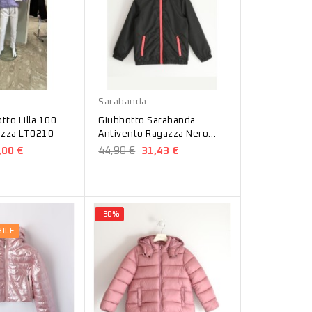
Nero
Sarabanda
tto Lilla 100
Giubbotto Sarabanda
azza LT0210
Antivento Ragazza Nero
D4239
,00 €
44,90 €
31,43 €
-30%
ILE