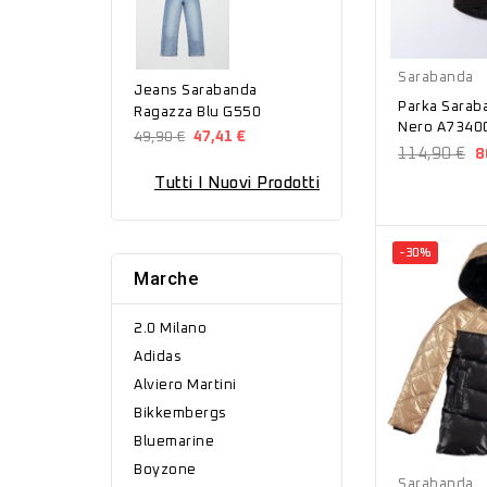
Nero
Sarabanda
Jeans Sarabanda
Parka Sarab
Ragazza Blu G550
Nero A7340
49,90 €
47,41 €
114,90 €
8
Tutti I Nuovi Prodotti
-30%
Marche
2.0 Milano
Adidas
Alviero Martini
Bikkembergs
Bluemarine
Nero
Boyzone
Sarabanda