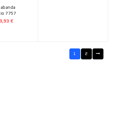
rabanda
rio 7757
3,93 €
1
2