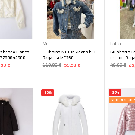
Blu
Glicine
Met
Lotto
rabanda Bianco
Giubbino MET in Jeans blu
Giubbotto Lo
per ragazza 2780844900
Ragazza ME360
grammi Rag
,93 €
119,00 €
59,50 €
49,99 €
25
-60%
-30%
NON DISPONIB