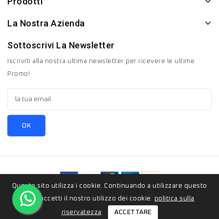
Prodotti
La Nostra Azienda
Sottoscrivi La Newsletter
Iscriviti alla nostra ultima newsletter per ricevere le ultime
Promo!
Questo sito utilizza i cookie. Continuando a utilizzare questo
© 2026 - ZeroSedici.eu è un marchio appartenete al gruppo
sito, accetti il ​​nostro utilizzo dei cookie.
politica sulla
Italyon Srls. Tutti i diritti riservati.
ACCETTARE
riservatezza