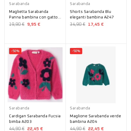
Sarabanda
Sarabanda
Maglietta Sarabanda
Shorts Sarabanda Blu
Panna bambina con gatto
eleganti bambina A247
A233
19,90 €
9,95 €
34,90 €
17,45 €
-50%
-50%
Fucsia
Verde
Sarabanda
Sarabanda
Cardigan Sarabanda Fucsia
Maglione Sarabanda verde
bimba A203
bambina A204
44,90 €
22,45 €
44,90 €
22,45 €