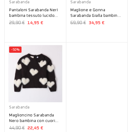
Sarabanda
Sarabanda
Pantaloni Sarabanda NerI
Maglione e Gonna
bambina tessuto lucido
Sarabanda Gialla bambina
A243
A200
29,90 €
14,95 €
69,90 €
34,95 €
-50%
Nero
Sarabanda
Maglioncino Sarabanda
Nero bambina con cuori
A202
44,90 €
22,45 €