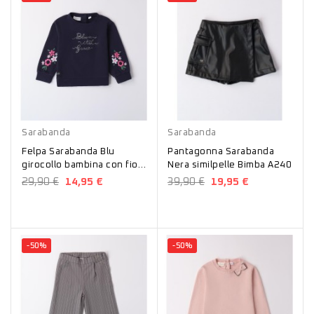
Blu
Nero
Sarabanda
Sarabanda
Felpa Sarabanda Blu
Pantagonna Sarabanda
girocollo bambina con fiori
Nera similpelle Bimba A240
A232
29,90 €
14,95 €
39,90 €
19,95 €
-50%
-50%