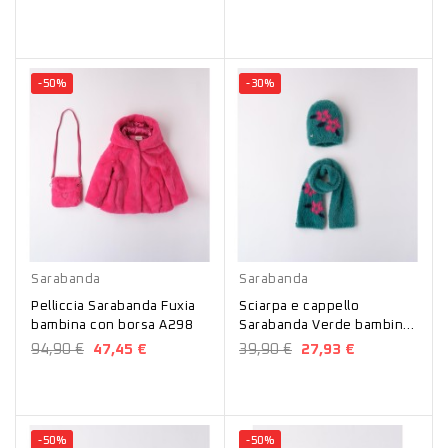
-50%
-30%
Fucsia
Verde
Sarabanda
Sarabanda
Pelliccia Sarabanda Fuxia
Sciarpa e cappello
bambina con borsa A298
Sarabanda Verde bambina
A841
94,90 €
47,45 €
39,90 €
27,93 €
-50%
-50%