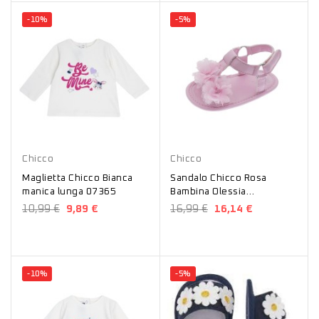
-10%
-5%
Bianco
Rosa
Chicco
Chicco
Maglietta Chicco Bianca
Sandalo Chicco Rosa
manica lunga 07365
Bambina Olessia
01106701000000
10,99 €
9,89 €
16,99 €
16,14 €
-10%
-5%