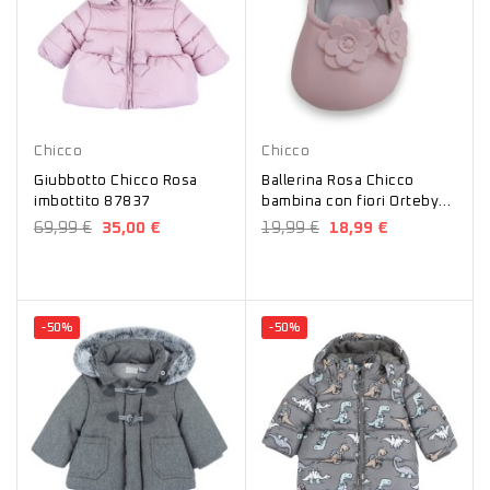
Rosa
Rosa
Chicco
Chicco
Giubbotto Chicco Rosa
Ballerina Rosa Chicco
imbottito 87837
bambina con fiori Orteby
01071036000000
69,99 €
35,00 €
19,99 €
18,99 €
-50%
-50%