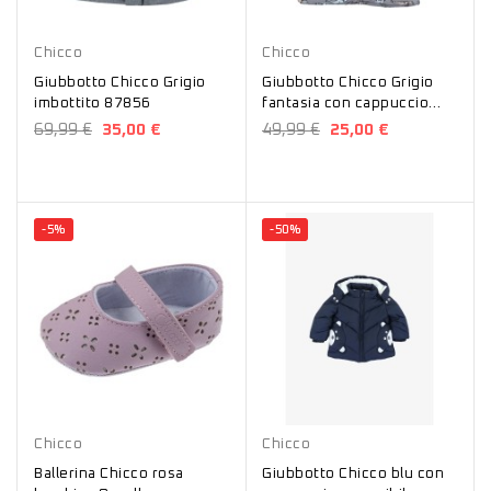
Grigio
Grigio
Chicco
Chicco
Giubbotto Chicco Grigio
Giubbotto Chicco Grigio
imbottito 87856
fantasia con cappuccio
staccabile 87846
69,99 €
35,00 €
49,99 €
25,00 €
-5%
-50%
Rosa
Blu
Chicco
Chicco
Ballerina Chicco rosa
Giubbotto Chicco blu con