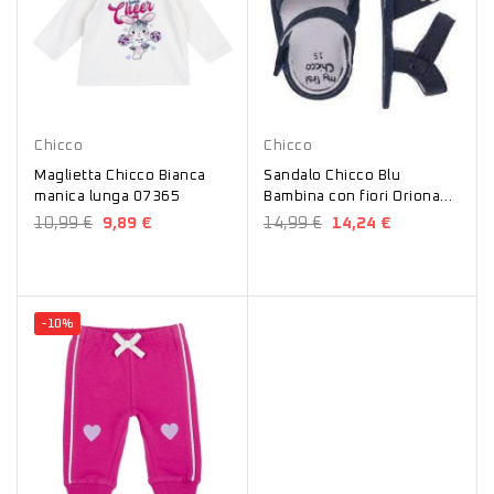
Bianco
Blu
Chicco
Chicco
Maglietta Chicco Bianca
Sandalo Chicco Blu
manica lunga 07365
Bambina con fiori Oriona
01071038000000
10,99 €
9,89 €
14,99 €
14,24 €
-10%