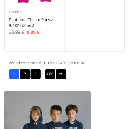
Fucsia
Chicco
Pantaloni Chicco Fucsia
lunghi 24522
10,99 €
9,89 €
Visualizzazione di 1-15 di 1491 articolo/i
…
1
2
3
100