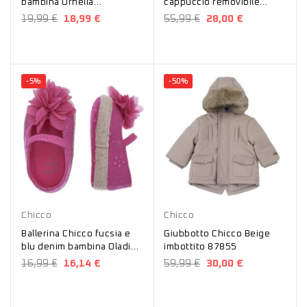
bambina Ornella
cappuccio removibile
01071037000000
87853
19,99 €
18,99 €
55,99 €
28,00 €
-5%
-50%
Blu
Fucsia
Beige
Chicco
Chicco
Ballerina Chicco fucsia e
Giubbotto Chicco Beige
blu denim bambina Oladia
imbottito 87855
01071041000000
16,99 €
16,14 €
59,99 €
30,00 €