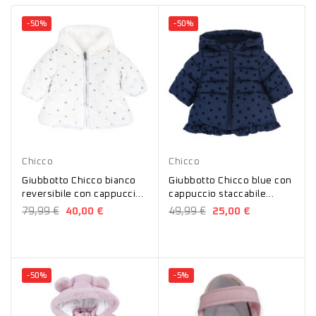
-50%
-50%
Bianco
Blu
Chicco
Chicco
Giubbotto Chicco bianco
Giubbotto Chicco blue con
reversibile con cappuccio
cappuccio staccabile
87852
87847
79,99 €
40,00 €
49,99 €
25,00 €
-50%
-5%