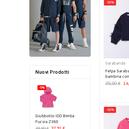
-50%
Blu
Sarabanda
Nuovi Prodotti
Felpa Sarab
bambina con
29,90 €
14
-5%
-50%
Giubbotto IDO Bimba
Fucsia Z360
39,90 €
37,91 €