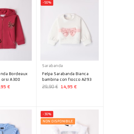
-50%
Bianco
Sarabanda
anda Bordeaux
Felpa Sarabanda Bianca
 orsi A300
bambina con fiocco A293
,95 €
29,90 €
14,95 €
-30%
NON DISPONIBILE