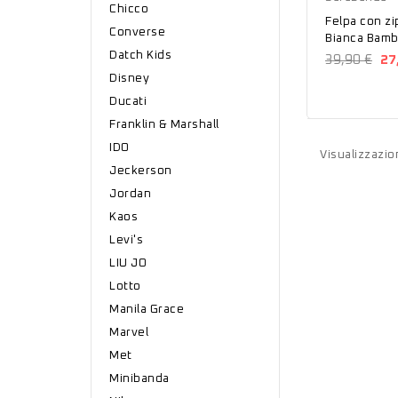
Chicco
Felpa con z
Converse
Bianca Bamb
Datch Kids
39,90 €
27
Disney
Ducati
Franklin & Marshall
IDO
Visualizzazion
Jeckerson
Jordan
Kaos
Levi's
LIU JO
Lotto
Manila Grace
Marvel
Met
Minibanda