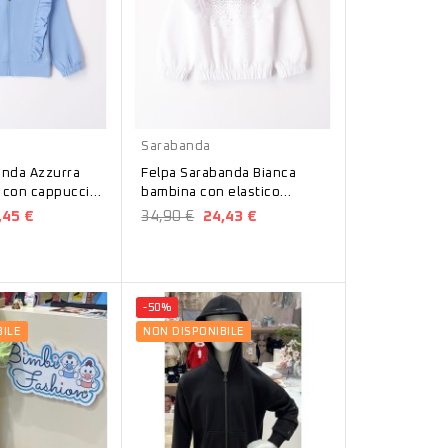
Bianco
Sarabanda
anda Azzurra
Felpa Sarabanda Bianca
 con cappuccio
bambina con elastico
0
1480822000
,45 €
34,90 €
24,43 €
-50%
ILE
NON DISPONIBILE