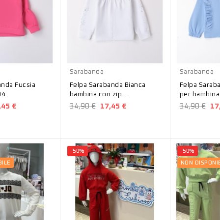
Bianco
Azzurro
Sarabanda
Sarabanda
anda Fucsia
Felpa Sarabanda Bianca
Felpa Sarab
04
bambina con zip
per bambina
1480831100
148082190
,45 €
34,90 €
17,45 €
34,90 €
17
-50%
-50%
BILE
NON DISPONIB