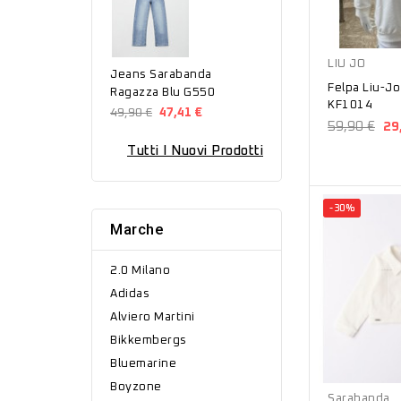
Bianco
LIU JO
Jeans Sarabanda
Felpa Liu-Jo
Ragazza Blu G550
KF1014
49,90 €
47,41 €
59,90 €
29
Tutti I Nuovi Prodotti
-30%
Marche
2.0 Milano
Adidas
Alviero Martini
Bikkembergs
Bluemarine
Bianco
Boyzone
Sarabanda