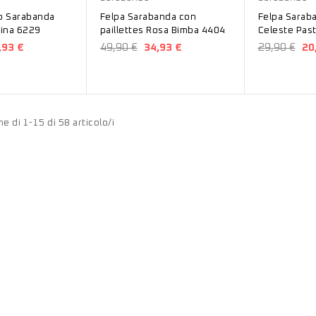
ip Sarabanda
Felpa Sarabanda con
Felpa Sarab
ina 6229
paillettes Rosa Bimba 4404
Celest
,93 €
49,90 €
34,93 €
29,90 €
20
e di 1-15 di 58 articolo/i