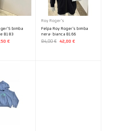
Bianco
Nero
Roy Roger's
oger'S bimba
Felpa Roy Roger's bimba
de B183
nera- bianca B166
,50 €
84,00 €
42,00 €