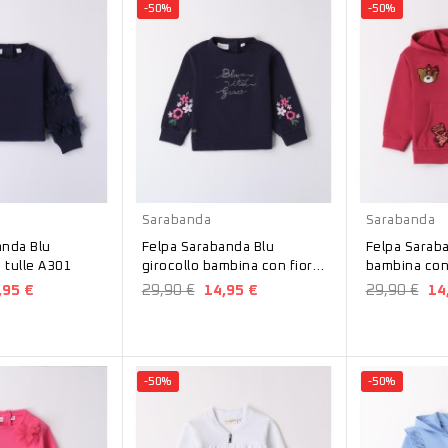
-50%
-50%
Blu
Bordeaux
Sarabanda
Sarabanda
anda Blu
Felpa Sarabanda Blu
Felpa Sarab
 tulle A301
girocollo bambina con fiori
bambina con
A232
,95 €
29,90 €
14,95 €
29,90 €
14
-50%
-50%