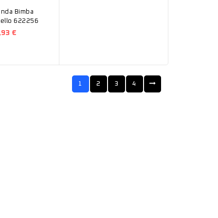
anda Bimba
e Pastello 622256
,93 €
1
2
3
4