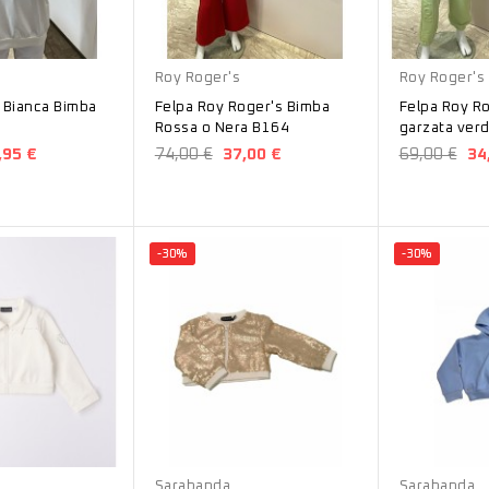
Rosso
Verde
Roy Roger's
Roy Roger's
 Bianca Bimba
Felpa Roy Roger's Bimba
Felpa Roy R
Rossa o Nera B164
garzata ver
,95 €
74,00 €
37,00 €
69,00 €
34
-30%
-30%
Rosa
Azzurro
Sarabanda
Sarabanda