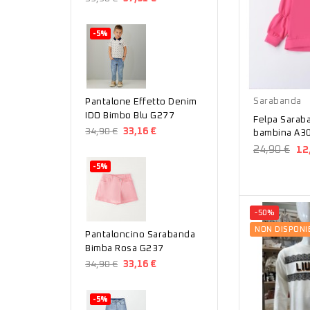
-5%
Fucsia
Sarabanda
Pantalone Effetto Denim
IDO Bimbo Blu G277
Felpa Sarab
34,90 €
33,16 €
bambina A3
24,90 €
12
-5%
-50%
NON DISPONI
Pantaloncino Sarabanda
Bimba Rosa G237
34,90 €
33,16 €
-5%