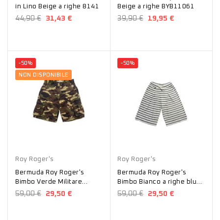
in Lino Beige a righe 8141
Beige a righe BYB11061
44,90 €
31,43 €
39,90 €
19,95 €
-50%
-50%
NON DISPONIBILE
Verde
Bianco
Roy Roger's
Roy Roger's
Bermuda Roy Roger's
Bermuda Roy Roger's
Bimbo Verde Militare
Bimbo Bianco a righe blu
B14500
B17700
59,00 €
29,50 €
59,00 €
29,50 €