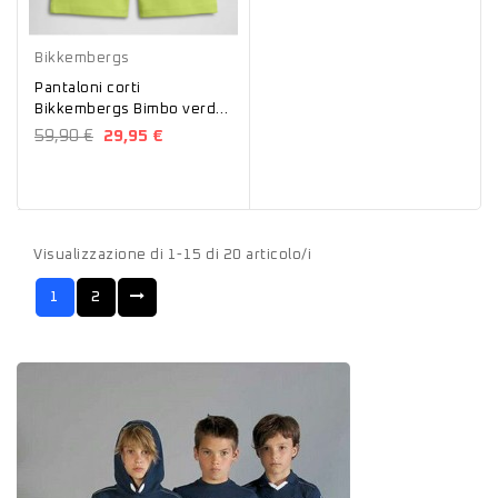
Verde
Bikkembergs
Pantaloni corti
Bikkembergs Bimbo verde
BK2349
59,90 €
29,95 €
Visualizzazione di 1-15 di 20 articolo/i
1
2