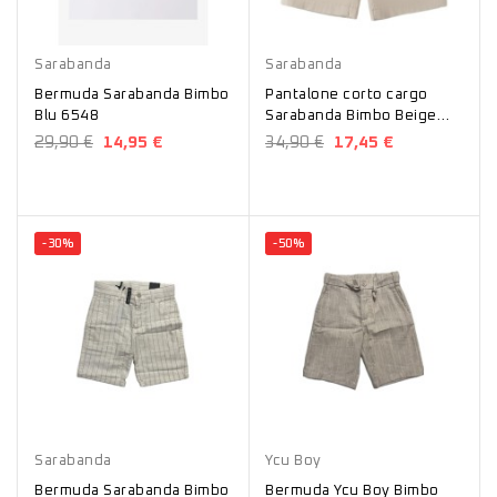
Blu
Beige
Sarabanda
Sarabanda
Bermuda Sarabanda Bimbo
Pantalone corto cargo
Blu 6548
Sarabanda Bimbo Beige
8143
29,90 €
14,95 €
34,90 €
17,45 €
-30%
-50%
Beige
Beige
Sarabanda
Ycu Boy
Bermuda Sarabanda Bimbo
Bermuda Ycu Boy Bimbo