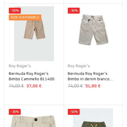
-50%
-30%
NON DISPONIBILE
Cammello
Bianco
Roy Roger's
Roy Roger's
Bermuda Roy Roger's
Bermuda Roy Roger's
Bimbo Cammello B11400
Bimbo in denim bianco
B11400
74,00 €
37,00 €
74,00 €
51,80 €
-30%
-50%