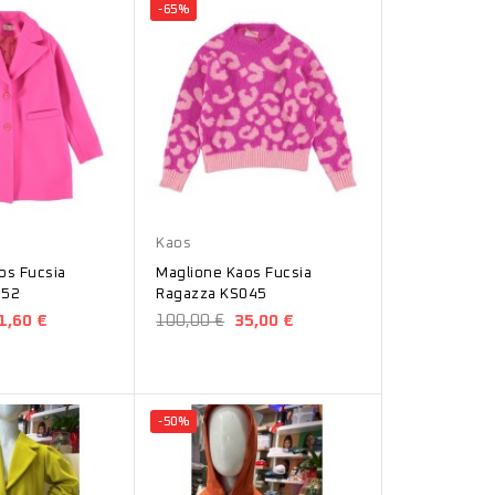
-65%
Fucsia
Kaos
os Fucsia
Maglione Kaos Fucsia
052
Ragazza KS045
1,60 €
100,00 €
35,00 €
-50%