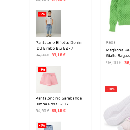
-5%
Verde
Giallo
Kaos
Pantalone Effetto Denim
IDO Bimbo Blu G277
Maglione Ka
34,90 €
33,16 €
Giallo Raga
92,00 €
36
-5%
-30%
Pantaloncino Sarabanda
Bimba Rosa G237
34,90 €
33,16 €
-5%