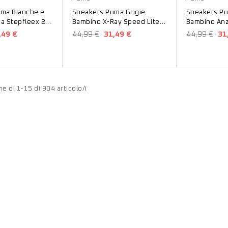
ma Bianche e
Sneakers Puma Grigie
Sneakers Pu
a Stepfleex 2
Bambino X-Ray Speed Lite
Bambino Anza
252316
AC 38552606
37201001
,49 €
44,99 €
31,49 €
44,99 €
31
ne di 1-15 di 904 articolo/i