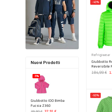
-40%
Refrigiwear
Nuovi Prodotti
Giubbotto R
Reversibile
184,99 €
1
-5%
-60%
Giubbotto IDO Bimba
Fucsia Z360
39,90 €
37,91 €