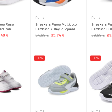
Grigio
Blu
Puma
Puma
uma Rosa
Sneakers Puma Multicolor
Sneakers Pu
ed Run
Bambino X-Ray 2 Square
Bambino CO
38087602
INF 371544
,49 €
54,99 €
35,74 €
39,99 €
29
-30%
-30%
Grigio
Nero
Blu
Puma
Puma