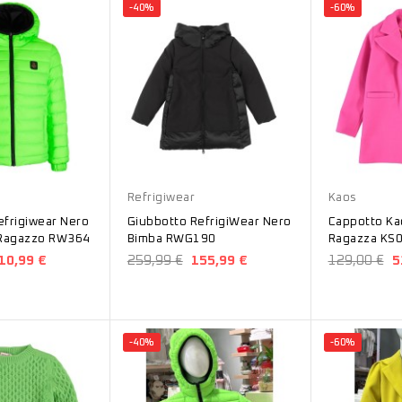
-40%
-60%
Nero
Fucsia
Refrigiwear
Kaos
efrigiwear Nero
Giubbotto RefrigiWear Nero
Cappotto Ka
 Ragazzo RW364
Bimba RWG190
Ragazza KS
10,99 €
259,99 €
155,99 €
129,00 €
5
-40%
-60%