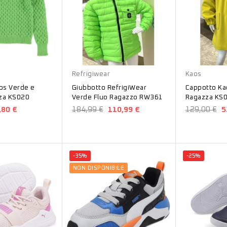
Giallo
Refrigiwear
Kaos
os Verde e
Giubbotto RefrigiWear
Cappotto Kao
zza KS020
Verde Fluo Ragazzo RW361
Ragazza KS
,80 €
184,99 €
110,99 €
129,00 €
5
-35%
-25%
NON DISPONIBILE