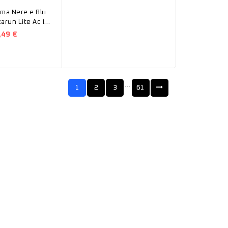
ma Nere e Blu
run Lite Ac Inf
,49 €
…
1
2
3
61