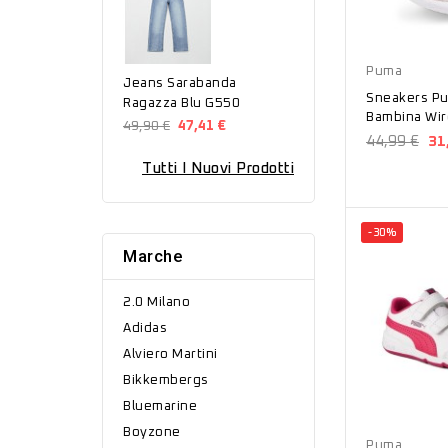
Rosa
Puma
Jeans Sarabanda
Sneakers P
Ragazza Blu G550
Bambina Wir
49,90 €
47,41 €
3742178
44,99 €
31
Tutti I Nuovi Prodotti
-30%
Marche
2.0 Milano
Adidas
Alviero Martini
Bikkembergs
Bluemarine
Bianco
Boyzone
Puma