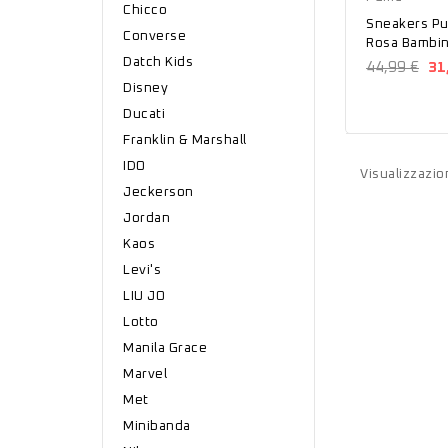
Chicco
Sneakers Pu
Converse
Rosa Bambin
Sl V Inf 19
Datch Kids
44,99 €
31
Disney
Ducati
Franklin & Marshall
IDO
Visualizzazio
Jeckerson
Jordan
Kaos
Levi's
LIU JO
Lotto
Manila Grace
Marvel
Met
Minibanda