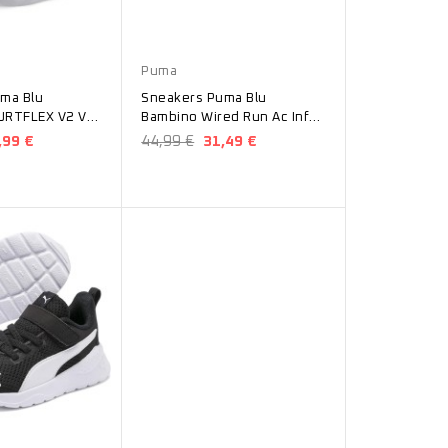
Blu
Puma
ma Blu
Sneakers Puma Blu
URTFLEX V2 V
Bambino Wired Run Ac Inf
22
37421717
,99 €
44,99 €
31,49 €