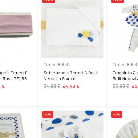
Bianco
Bianco
i
Teneri & Belli
Teneri & Bell
apelli Teneri &
Set lenzuola Teneri & Belli
Completo 2 
to Rosa TF156
Neonato Bianco
Belli Neona
1 €
34,90 €
24,43 €
35,90 €
25
-5%
-5%