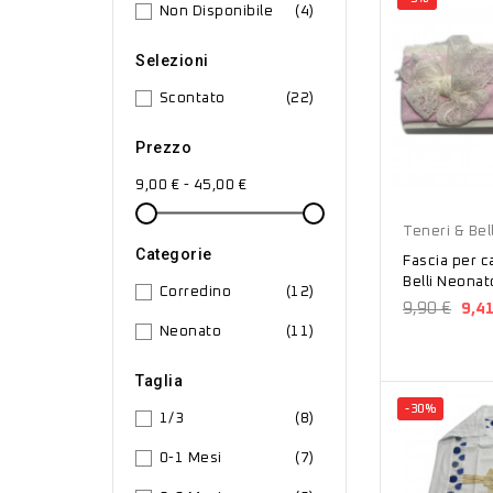
Non Disponibile
(4)
Selezioni
Scontato
(22)
Prezzo
9,00 € - 45,00 €
Rosa
Teneri & Bell
Categorie
Fascia per c
Belli Neona
Corredino
(12)
9,90 €
9,4
Neonato
(11)
Taglia
-30%
1/3
(8)
0-1 Mesi
(7)