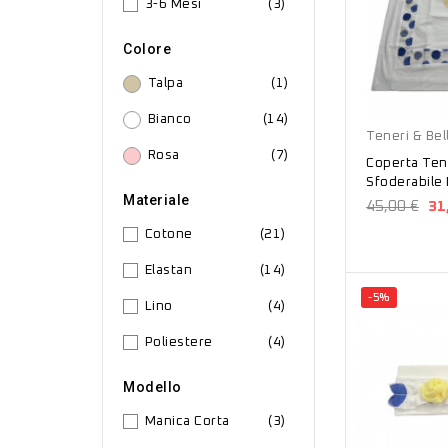
3-6 Mesi
(3)
Colore
Talpa
(1)
Bianco
Bianco
(14)
Teneri & Bell
Rosa
(7)
Coperta Teneri & Belli
Sfoderabile
Materiale
Bianco T02
45,00 €
31
Cotone
(21)
Elastan
(14)
-5%
Lino
(4)
Poliestere
(4)
Modello
Manica Corta
(3)