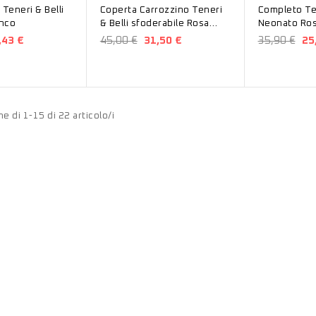
 Teneri & Belli
Coperta Carrozzino Teneri
Completo Ten
nco
& Belli sfoderabile Rosa
Neonato Ro
TC156
,43 €
45,00 €
31,50 €
35,90 €
25
e di 1-15 di 22 articolo/i