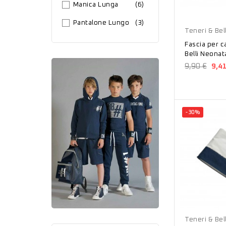
Manica Lunga
(6)
Bianco
Pantalone Lungo
(3)
Teneri & Bell
Fascia per c
Belli Neona
9,90 €
9,4
-30%
Bianco
Teneri & Bell