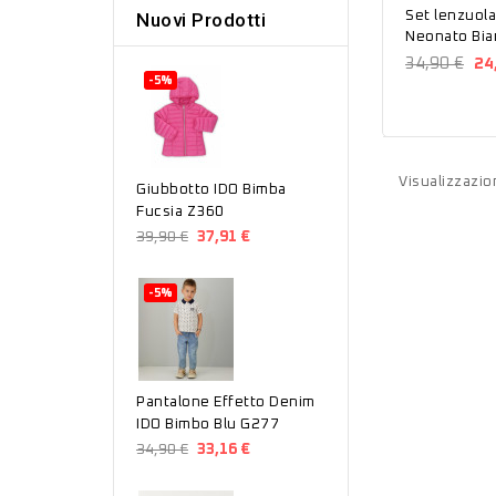
Set lenzuola
Nuovi Prodotti
Neonato Bia
34,90 €
24
-5%
Visualizzazion
Giubbotto IDO Bimba
Fucsia Z360
39,90 €
37,91 €
-5%
Pantalone Effetto Denim
IDO Bimbo Blu G277
34,90 €
33,16 €