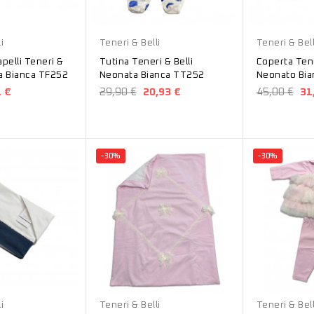
Bianco
Bianco
i
Teneri & Belli
Teneri & Bell
apelli Teneri &
Tutina Teneri & Belli
Coperta Tene
ta Bianca TF252
Neonata Bianca TT252
Neonato Bia
1 €
29,90 €
20,93 €
45,00 €
31
-30%
-30%
Rosa
Rosa
i
Teneri & Belli
Teneri & Bell