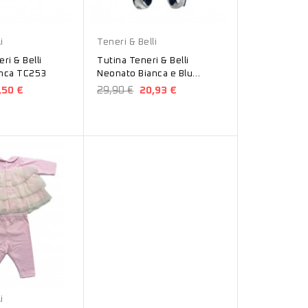
Bianco
i
Teneri & Belli
ri & Belli
Tutina Teneri & Belli
nca TC253
Neonato Bianca e Blu
TT253
,50 €
29,90 €
20,93 €
i