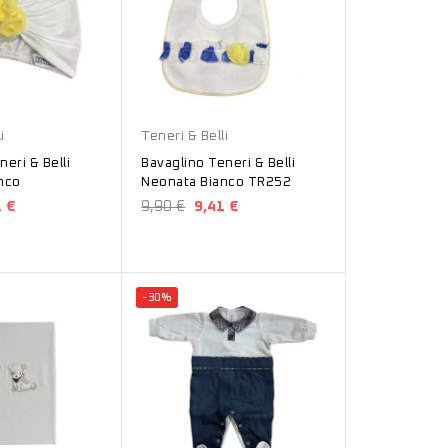
Bianco
i
Teneri & Belli
eri & Belli
Bavaglino Teneri & Belli
nco
Neonata Bianco TR252
1 €
9,90 €
9,41 €
-30%