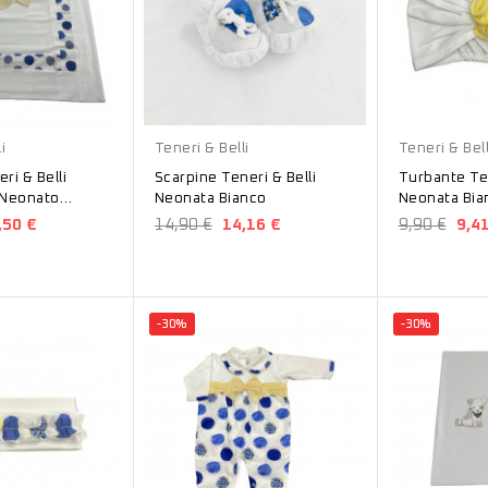
Bianco
Bianco
i
Teneri & Belli
Teneri & Bell
Scarpine Teneri & Belli
Turbante Ten
 Neonato
Neonata Bianco
Neonata Bia
52
,50 €
14,90 €
14,16 €
9,90 €
9,4
-30%
-30%