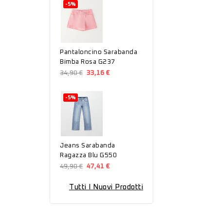
-5%
Pantaloncino Sarabanda
Bimba Rosa G237
34,90 €
33,16 €
-5%
Jeans Sarabanda
Ragazza Blu G550
49,90 €
47,41 €
Tutti I Nuovi Prodotti