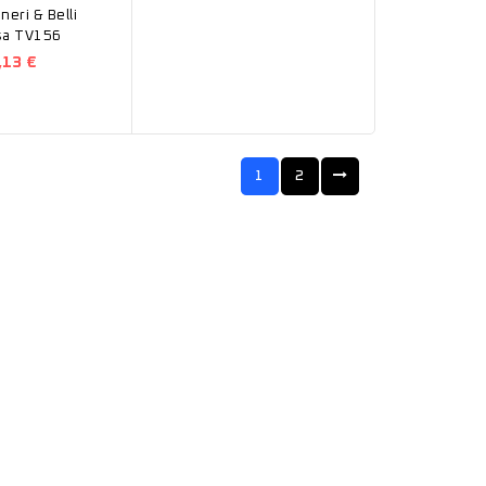
eri & Belli
sa TV156
,13 €
1
2