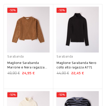
-50%
-50%
Nero
Marrone
Nero
Sarabanda
Sarabanda
Maglione Sarabanda
Maglione Sarabanda Nero
Marrone e Nera ragazza
collo alto ragazza A771
con pailettes A778
49,90 €
24,95 €
44,90 €
22,45 €
-50%
-50%