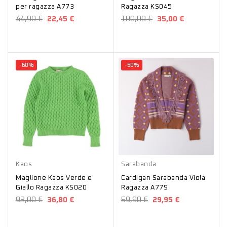
per ragazza A773
Ragazza KS045
44,90 €
22,45 €
100,00 €
35,00 €
-60%
-50%
Verde
Giallo
Viola
Kaos
Sarabanda
Maglione Kaos Verde e
Cardigan Sarabanda Viola
Giallo Ragazza KS020
Ragazza A779
92,00 €
36,80 €
59,90 €
29,95 €