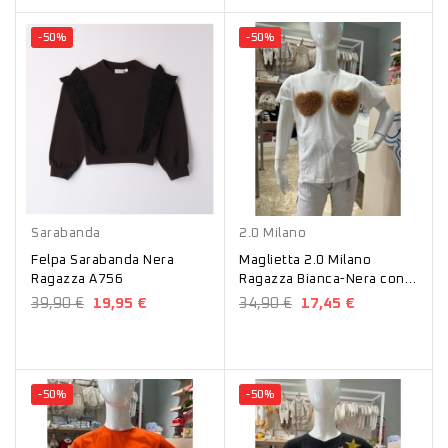
-50%
-50%
Nero
Bianco
Nero
Sarabanda
2.0 Milano
Felpa Sarabanda Nera
Maglietta 2.0 Milano
Ragazza A756
Ragazza Bianca-Nera con
cuori T55
39,90 €
19,95 €
34,90 €
17,45 €
-50%
-50%