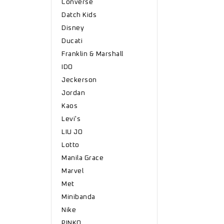
Converse
Datch Kids
Disney
Ducati
Franklin & Marshall
IDO
Jeckerson
Jordan
Kaos
Levi's
LIU JO
Lotto
Manila Grace
Marvel
Met
Minibanda
Nike
PINKO