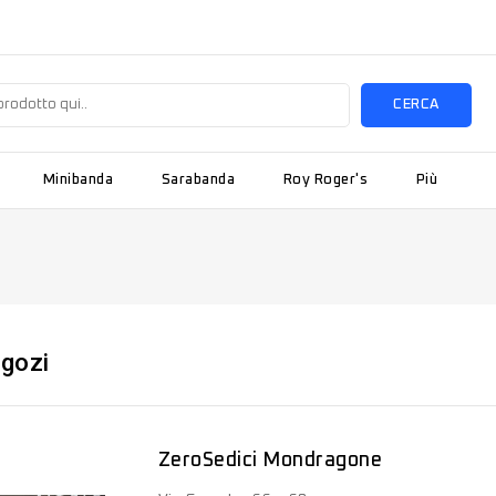
CERCA
Minibanda
Sarabanda
Roy Roger's
Più
egozi
ZeroSedici Mondragone