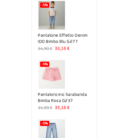
-5%
Pantalone Effetto Denim
IDO Bimbo Blu G277
34,90 €
33,16 €
-5%
Pantaloncino Sarabanda
Bimba Rosa G237
34,90 €
33,16 €
-5%