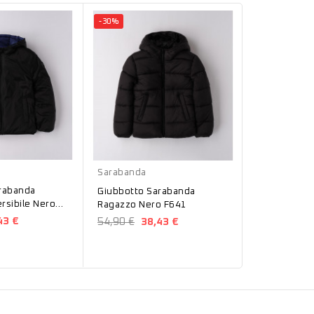
-30%
-5%
Blu
Nero
Sarabanda
Sarabanda
rabanda
Giubbino Sa
Giubbotto Sarabanda
bile Nero
ragaz
Ragazzo Nero F641
43 €
54,90 €
52
54,90 €
38,43 €