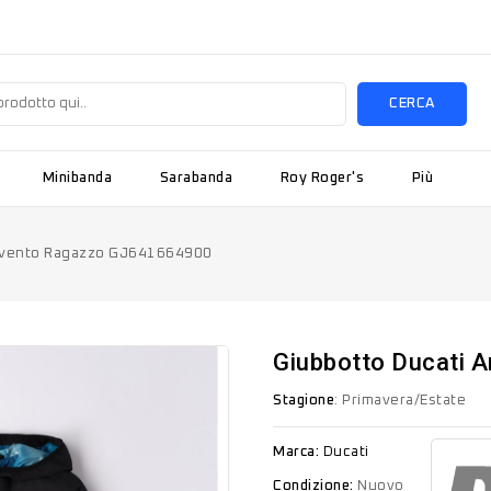
CERCA
Minibanda
Sarabanda
Roy Roger's
Più
tivento Ragazzo GJ641664900
Giubbotto Ducati 
Stagione
: Primavera/Estate
Marca:
Ducati
Condizione:
Nuovo