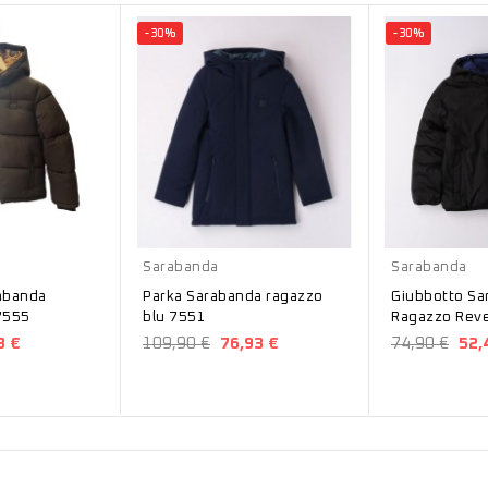
-30%
-30%
Blu
Nero
Sarabanda
Sarabanda
abanda
Parka Sarabanda ragazzo
Giubbotto Sa
7555
blu 7551
Ragazzo Reversi
F632
3 €
109,90 €
76,93 €
74,90 €
52,