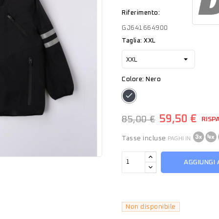
Riferimento:
GJ641664900
Taglia: XXL
Colore: Nero
Nero
59,50 €
85,00 €
RISP
Tasse incluse
PAGHI IN
AGGIUNGI 
Non disponibile