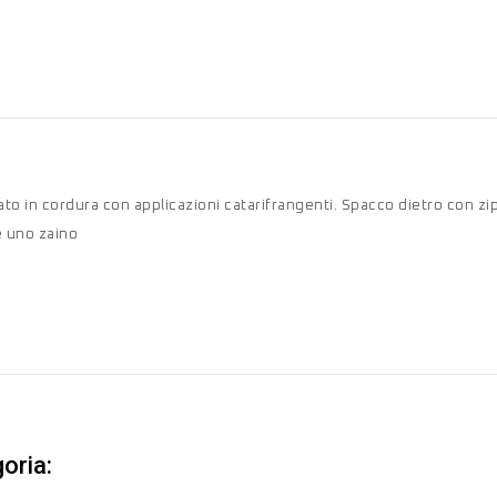
to in cordura con applicazioni catarifrangenti. Spacco dietro con zi
e uno zaino
oria: