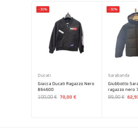
-30%
-30%
Nero
Nero
Ducati
Sarabanda
Giacca Ducati Ragazzo Nero
Giubbotto Sar
B64600
ragazzo nero 
100,00 €
70,00 €
89,90 €
62,9