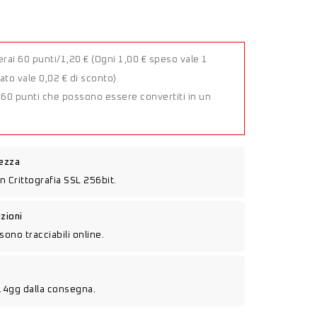
rai 60 punti/1,20 €
(Ogni 1,00 € speso vale 1
to vale 0,02 € di sconto)
a 60 punti che possono essere convertiti in un
rezza
n Crittografia SSL 256bit.
izioni
sono tracciabili online.
14gg dalla consegna.