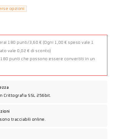
erse opzioni
erai 180 punti/3,60 €
(Ogni 1,00 € speso vale 1
to vale 0,02 € di sconto)
a 180 punti che possono essere convertiti in un
rezza
n Crittografia SSL 256bit.
izioni
sono tracciabili online.