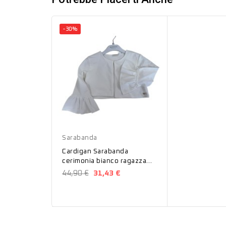
-30%
Bianco
Sarabanda
Cardigan Sarabanda
cerimonia bianco ragazza
8450
44,90 €
31,43 €