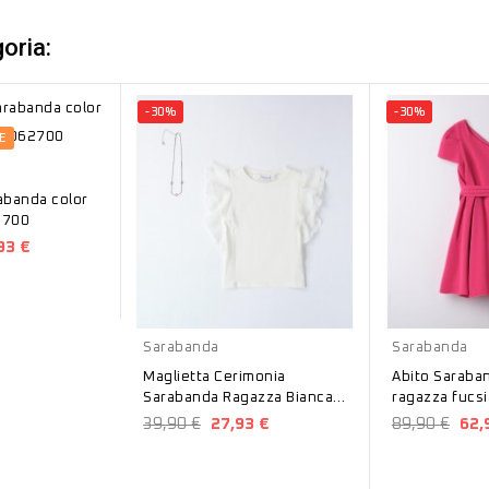
oria:
-30%
-30%
E
rabanda color
2700
93 €
Bianco
Fucsia
Sarabanda
Sarabanda
Maglietta Cerimonia
Abito Saraba
Sarabanda Ragazza Bianca
ragazza fucs
B448
39,90 €
27,93 €
89,90 €
62,