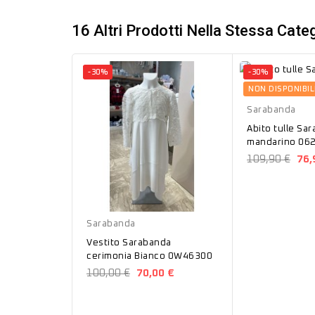
16 Altri Prodotti Nella Stessa Categ
-30%
-30%
Mandarino
NON DISPONIBIL
Sarabanda
Abito tulle Sa
mandarino 06
109,90 €
76,
Bianco
Sarabanda
Vestito Sarabanda
cerimonia Bianco 0W46300
100,00 €
70,00 €