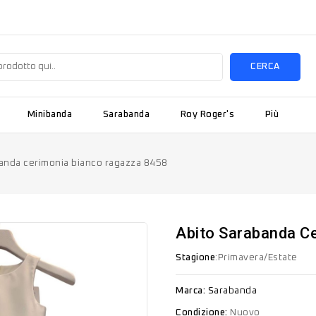
CERCA
Minibanda
Sarabanda
Roy Roger's
Più
anda cerimonia bianco ragazza 8458
Abito Sarabanda C
Stagione
:Primavera/Estate
Marca:
Sarabanda
Condizione:
Nuovo