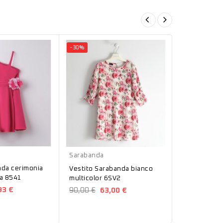
-30%
-30%
Bianco
Bianco
Sarabanda
Sarabanda
nda cerimonia
Abito cerim
Vestito Sarabanda bianco
ia 8541
in tulle bia
multicolor 6SV2
93 €
109,90 €
7
90,00 €
63,00 €