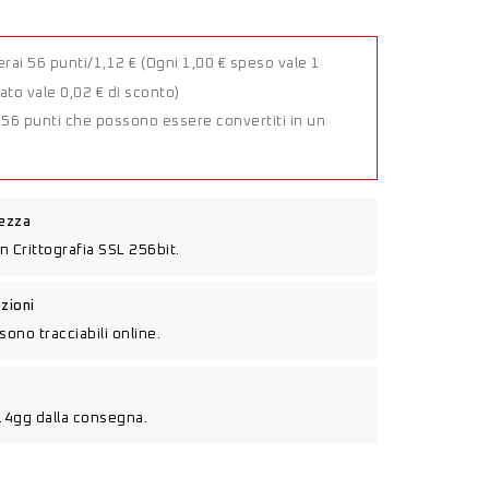
rai 56 punti/1,12 €
(Ogni 1,00 € speso vale 1
to vale 0,02 € di sconto)
a 56 punti che possono essere convertiti in un
rezza
n Crittografia SSL 256bit.
izioni
sono tracciabili online.
14gg dalla consegna.