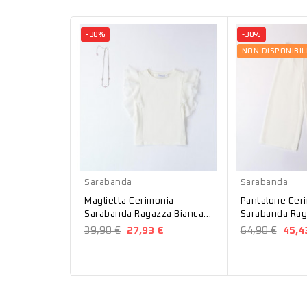
-30%
-30%
NON DISPONIBIL
Bianco
Bianco
Sarabanda
Sarabanda
Maglietta Cerimonia
Pantalone Cer
Sarabanda Ragazza Bianca
Sarabanda Rag
B448
B477
39,90 €
27,93 €
64,90 €
45,4