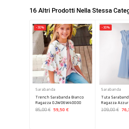
16 Altri Prodotti Nella Stessa Categ
-30%
-30%
Bianco
Azzurro
Sarabanda
Sarabanda
Trench Sarabanda Bianco
Tuta Saraband
Ragazza 0JW06W40000
Ragazza Azzur
85,00 €
59,50 €
109,00 €
76,