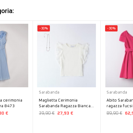
oria:
-30%
-30%
Bianco
Fucsia
Sarabanda
Sarabanda
a cerimonia
Maglietta Cerimonia
Abito Saraba
ra 8473
Sarabanda Ragazza Bianca
ragazza fucs
B448
30 €
39,90 €
27,93 €
89,90 €
62,