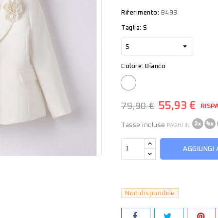
Riferimento:
B493
Taglia: S
Colore: Bianco
Bianco
55,93 €
79,90 €
RISP
Tasse incluse
PAGHI IN
AGGIUNGI 
Non disponibile