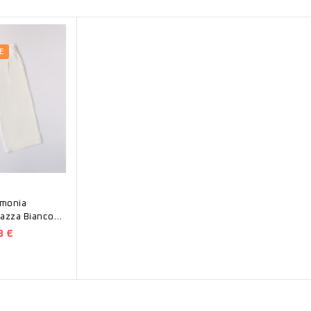
E
imonia
azza Bianco
3 €