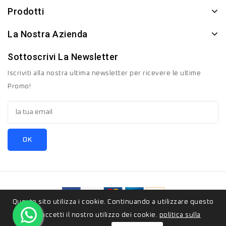
Prodotti
La Nostra Azienda
Sottoscrivi La Newsletter
Iscriviti alla nostra ultima newsletter per ricevere le ultime
Promo!
Questo sito utilizza i cookie. Continuando a utilizzare questo
© 2026 - ZeroSedici.eu è un marchio appartenete al gruppo
sito, accetti il ​​nostro utilizzo dei cookie.
politica sulla
Italyon Srls. Tutti i diritti riservati.