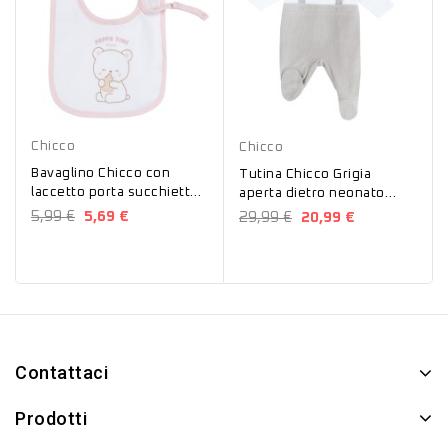
Beige
Rosa
Azzurro
Grigio
Chicco
Chicco
Bavaglino Chicco con
Tutina Chicco Grigia
laccetto porta succhietto
aperta dietro neonato
32976
ciniglia 27155
5,99 €
5,69 €
29,99 €
20,99 €
Contattaci
Prodotti