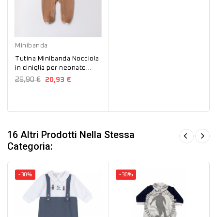
Nocciola
Minibanda
Tutina Minibanda Nocciola
in ciniglia per neonato
A645
29,90 €
20,93 €
16 Altri Prodotti Nella Stessa
Categoria:
-30%
-30%