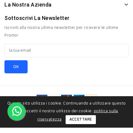
La Nostra Azienda
Sottoscrivi La Newsletter
Iscriviti alla nostra ultima newsletter per ricevere le ultime
Promo!
Questo sito utilizza i cookie. Continuando a utilizzare questo
© 2026 - ZeroSedici.eu è un marchio appartenete al gruppo
sito, accetti il ​​nostro utilizzo dei cookie.
politica sulla
Italyon Srls. Tutti i diritti riservati.
ACCETTARE
riservatezza