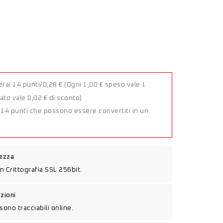
rai 14 punti/0,28 €
(Ogni 1,00 € speso vale 1
to vale 0,02 € di sconto)
a 14 punti che possono essere convertiti in un
rezza
n Crittografia SSL 256bit.
izioni
sono tracciabili online.