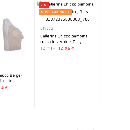
-5%
-35%
NON DISPONIBILE
Rosso
Chicco
Ballerina Chicco bambina
rossa in vernice, Ocry
01072036000000_700
14,99 €
14,24 €
Rosa
Puma
hicco Beige-
Sneakers P
Ontario
Bambina Cou
0000
37154423
14 €
44,90 €
29