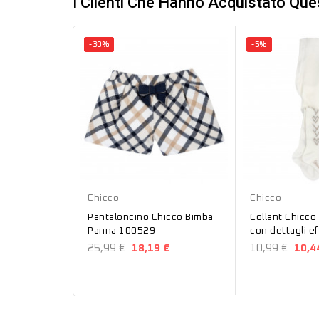
I Clienti Che Hanno Acquistato Qu
-30%
-5%
Panna
Panna
Chicco
Chicco
Pantaloncino Chicco Bimba
Collant Chicco
Panna 100529
con dettagli e
luminoso 100
25,99 €
18,19 €
10,99 €
10,4