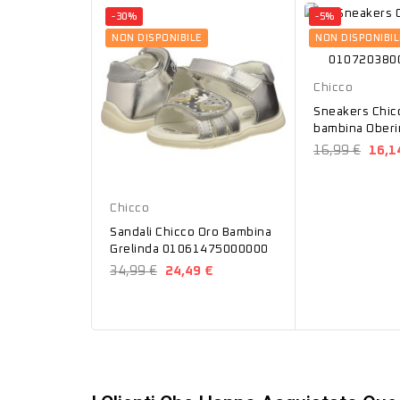
-30%
-5%
NON DISPONIBILE
NON DISPONIBIL
Grigio
Chicco
Sneakers Chicc
bambina Oberi
01072038000
16,99 €
16,1
Oro
Chicco
Sandali Chicco Oro Bambina
Grelinda 01061475000000
34,99 €
24,49 €