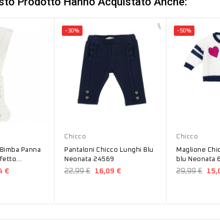
esto Prodotto Hanno Acquistato Anche:
-30%
-50%
Blu
Bianco
Chicco
Chicco
 Bimba Panna
Pantaloni Chicco Lunghi Blu
Maglione Chi
ffetto
Neonata 24569
blu Neonata 
113
4 €
22,99 €
16,09 €
29,99 €
15,