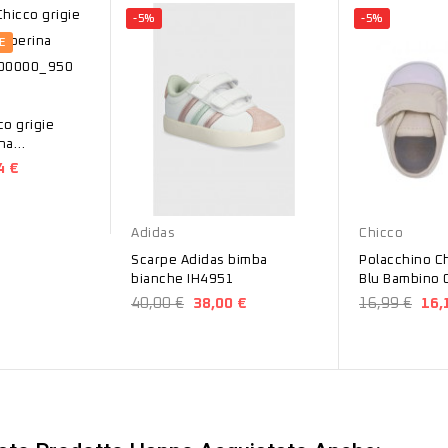
-5%
-5%
E
o grigie
na
000_950
4 €
Bianco
Beige
Blu
Adidas
Chicco
Scarpe Adidas bimba
Polacchino C
bianche IH4951
Blu Bambino 
0107104400
40,00 €
38,00 €
16,99 €
16,