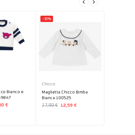
-30%
-5%
Blu
Panna
Bianco
Chicco
Chicco
cco Bianco e
Collant Chi
Maglietta Chicco Bimba
69847
o Blu 00143
Bianca 100525
00 €
8,99 €
8,5
17,99 €
12,59 €