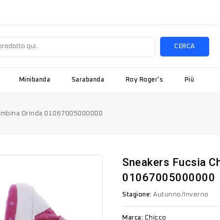
CERCA
Minibanda
Sarabanda
Roy Roger's
Più
bambina Orinda 01067005000000
Sneakers Fucsia C
01067005000000
Stagione:
Autunno/Inverno
Marca:
Chicco