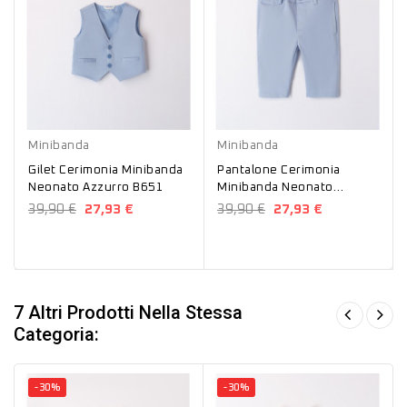
Azzurro
Azzurro
Minibanda
Minibanda
Gilet Cerimonia Minibanda
Pantalone Cerimonia
Neonato Azzurro B651
Minibanda Neonato
Azzurro B616
39,90 €
27,93 €
39,90 €
27,93 €
7 Altri Prodotti Nella Stessa
Categoria:
-30%
-30%