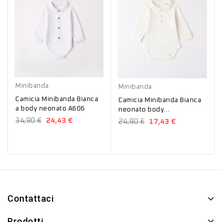
Bianco
Bianco
Minibanda
Minibanda
Camicia Minibanda Bianca
Camicia Minibanda Bianca
a body neonato A606
neonato body
0203A61800
34,90 €
24,43 €
24,90 €
17,43 €
Contattaci
Prodotti