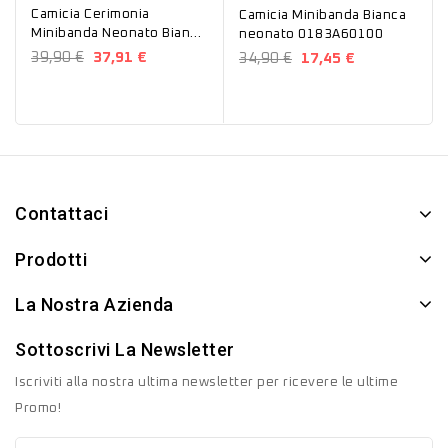
Camicia Cerimonia
Camicia Minibanda Bianca
Minibanda Neonato Bianco
neonato 0183A60100
B600
39,90 €
37,91 €
34,90 €
17,45 €
Contattaci
Prodotti
La Nostra Azienda
Sottoscrivi La Newsletter
Iscriviti alla nostra ultima newsletter per ricevere le ultime
Promo!