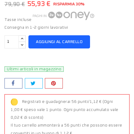
55,93 €
79,90 €
RISPARMIA 30%
PAGHI IN
Tasse incluse
Consegna in 1-2 giorni lavorativi
AGGIUNGI AL CARRELLO
Ultimi articoli in magazzino
Registrati e guadagnerai 56 punti/1,12 €
(Ogni
1,00 € speso vale 1 punto. Ogni punto accumulato vale
0,02 € di sconto)
Il tuo carrello ammonterà a 56 punti che possono essere
convertiti in un buono di 1,12 €.