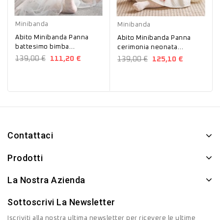
Panna
Panna
Minibanda
Minibanda
Abito Minibanda Panna
Abito Minibanda Panna
battesimo bimba
cerimonia neonata
0443A77500
0443A77800 Battesimale
139,00 €
111,20 €
139,00 €
125,10 €
Contattaci
Prodotti
La Nostra Azienda
Sottoscrivi La Newsletter
Iscriviti alla nostra ultima newsletter per ricevere le ultime