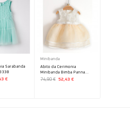
Panna
Panna
Minibanda
Minibanda
banda
Abito Minib
Abito da Cerimonia
 B338
Battesimale
Minibanda Bimba Panna
4747
43 €
109,90 €
1
74,90 €
52,43 €