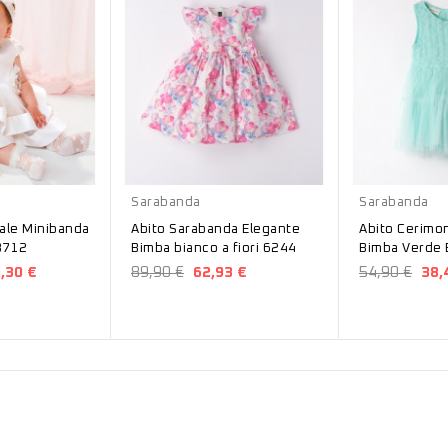
Bianco
Verde
Sarabanda
Sarabanda
ale Minibanda
Abito Sarabanda Elegante
Abito Cerimonia Sara
B712
Bimba bianco a fiori 6244
Bimba Verde
,30 €
89,90 €
62,93 €
54,90 €
38,