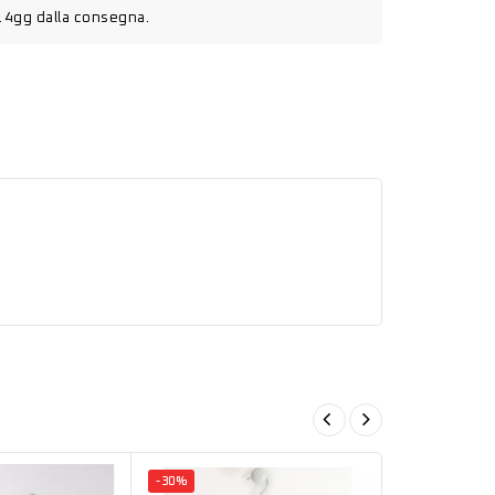
14gg dalla consegna.
-30%
-5%