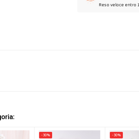
Reso veloce entro 
oria:
-30%
-30%