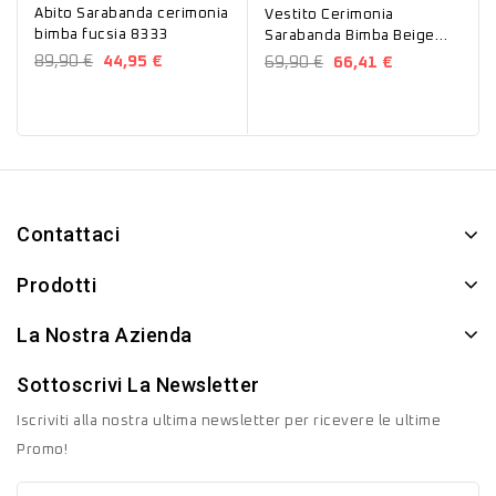
Abito Sarabanda cerimonia
Vestito Cerimonia
bimba fucsia 8333
Sarabanda Bimba Beige
G246
89,90 €
44,95 €
69,90 €
66,41 €
Contattaci
Prodotti
La Nostra Azienda
Sottoscrivi La Newsletter
Iscriviti alla nostra ultima newsletter per ricevere le ultime
Promo!