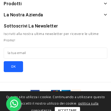
Prodotti
La Nostra Azienda
Sottoscrivi La Newsletter
Iscriviti alla nostra ultima newsletter per ricevere le ultime
Promo!
Questo sito utilizza i cookie. Continuando a utilizzare questo
© 2026 - ZeroSedici.eu è un marchio appartenete al gruppo
sito, accetti il ​​nostro utilizzo dei cookie.
politica sulla
Italyon Srls. Tutti i diritti riservati.
ACCETTARE
riservatezza