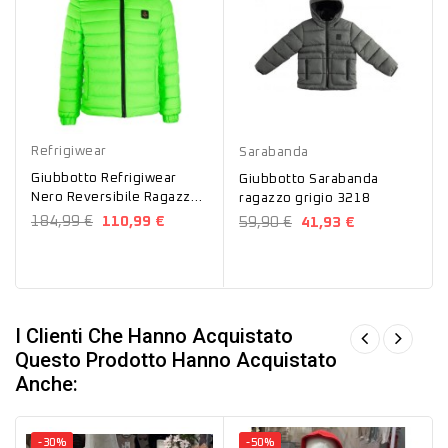
Grigio
Refrigiwear
Sarabanda
Giubbotto Refrigiwear
Giubbotto Sarabanda
Nero Reversibile Ragazzo
ragazzo grigio 3218
RW364
184,99 €
110,99 €
59,90 €
41,93 €
I Clienti Che Hanno Acquistato
Questo Prodotto Hanno Acquistato
Anche:
-30%
-50%