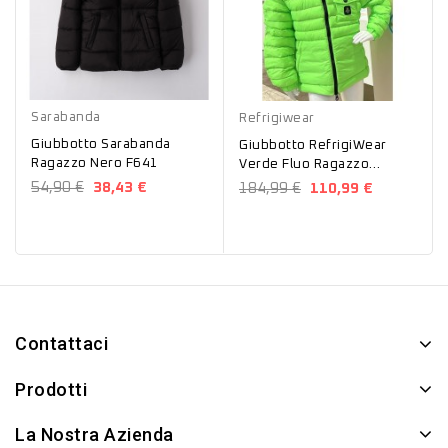
Nero
Sarabanda
Refrigiwear
Giubbotto Sarabanda
Giubbotto RefrigiWear
Ragazzo Nero F641
Verde Fluo Ragazzo
RW361
54,90 €
38,43 €
184,99 €
110,99 €
Contattaci
Prodotti
La Nostra Azienda