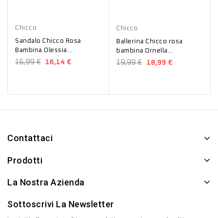
Rosa
Rosa
Chicco
Chicco
Sandalo Chicco Rosa
Ballerina Chicco rosa
Bambina Olessia
bambina Ornella
01106701000000
01071037000000
16,99 €
16,14 €
19,99 €
18,99 €
Contattaci
Prodotti
La Nostra Azienda
Sottoscrivi La Newsletter