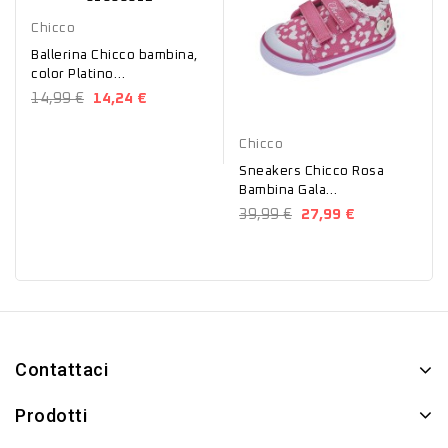
Chicco
Ballerina Chicco bambina,
color Platino
glitterato,Olga 01068012
14,99 €
14,24 €
Rosa
Chicco
Sneakers Chicco Rosa
Bambina Gala
01071111000000
39,99 €
27,99 €
Contattaci
Prodotti