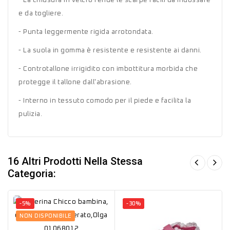
- La chiusura in velcro rende le scarpe facili da indossare
e da togliere.
- Punta leggermente rigida arrotondata.
- La suola in gomma è resistente e resistente ai danni.
- Controtallone irrigidito con imbottitura morbida che
protegge il tallone dall'abrasione.
- Interno in tessuto comodo per il piede e facilita la
pulizia.
16 Altri Prodotti Nella Stessa
Categoria:
-5%
-30%
NON DISPONIBILE
Talpa