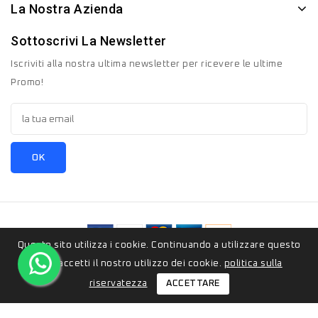
La Nostra Azienda
Sottoscrivi La Newsletter
Iscriviti alla nostra ultima newsletter per ricevere le ultime
Promo!
Questo sito utilizza i cookie. Continuando a utilizzare questo
© 2026 - ZeroSedici.eu è un marchio appartenete al gruppo
sito, accetti il ​​nostro utilizzo dei cookie.
politica sulla
Italyon Srls. Tutti i diritti riservati.
ACCETTARE
riservatezza