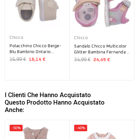
Beige
Blu
Glicine
Chicco
Chicco
Polacchino Chicco Beige-
Sandalo Chicco Multicolor
Blu Bambino Ontario
Glitter Bambina Fernanda
01071044000000
01071019000000
16,99 €
16,14 €
34,99 €
24,49 €
I Clienti Che Hanno Acquistato
Questo Prodotto Hanno Acquistato
Anche:
-50%
-40%