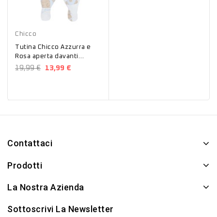
Rosa
Azzurro
Chicco
Tutina Chicco Azzurra e
Rosa aperta davanti
ciniglia neonato 07864
19,99 €
13,99 €
Contattaci
Prodotti
La Nostra Azienda
Sottoscrivi La Newsletter