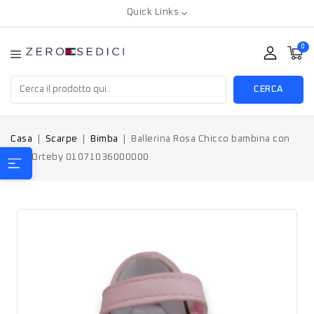
Quick Links
0
CERCA
Casa
Scarpe
Bimba
Ballerina Rosa Chicco bambina con
fiori Orteby 01071036000000