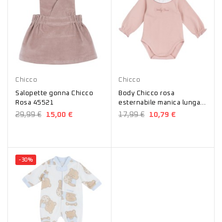
Rosa
Rosa
Chicco
Chicco
Salopette gonna Chicco
Body Chicco rosa
Rosa 45521
esternabile manica lunga
con colletto volant 07929
29,99 €
15,00 €
17,99 €
10,79 €
-30%