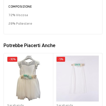
COMPOSIZIONE
72% Viscosa
28% Poliestere
Potrebbe Piacerti Anche
-30%
-5%
Bianco
Verde
Azzurro
Sarabanda
Sarabanda