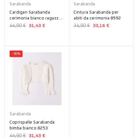
Sarabanda
Sarabanda
Cardigan Sarabanda
Cintura Sarabanda per
cerimonia bianco ragazza
abiti da cerimonia 8992
8450
44,90 €
31,43 €
34,90 €
33,16 €
-30%
Bianco
Sarabanda
Coprispalle Sarabanda
bimba bianco 8253
44,90 €
31,43 €