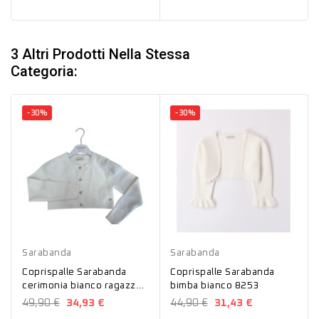
3 Altri Prodotti Nella Stessa
Categoria:
-30%
-30%
Bianco
Bianco
Sarabanda
Sarabanda
Coprispalle Sarabanda
Coprispalle Sarabanda
cerimonia bianco ragazza
bimba bianco 8253
8453
49,90 €
34,93 €
44,90 €
31,43 €