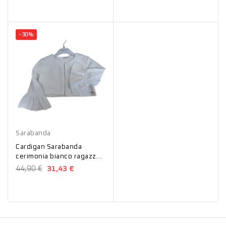
-30%
Bianco
Sarabanda
Cardigan Sarabanda
cerimonia bianco ragazza
8450
44,90 €
31,43 €