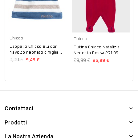
Blu
Rosso
Chicco
Chicco
Cappello Chicco Blu con
Tutina Chicco Natalizia
risvolto neonato ciniglia
Neonato Rossa 27199
16479
9,99 €
9,49 €
29,99 €
26,99 €
Contattaci
Prodotti
La Nostra Azienda