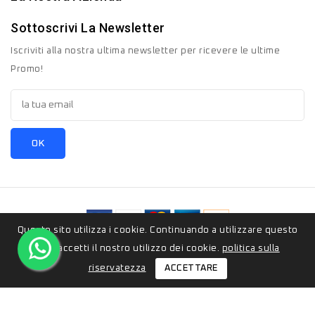
Sottoscrivi La Newsletter
Iscriviti alla nostra ultima newsletter per ricevere le ultime
Promo!
Questo sito utilizza i cookie. Continuando a utilizzare questo
© 2026 - ZeroSedici.eu è un marchio appartenete al gruppo
sito, accetti il ​​nostro utilizzo dei cookie.
politica sulla
Italyon Srls. Tutti i diritti riservati.
ACCETTARE
riservatezza