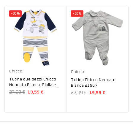
-30%
-30%
Giallo
Bianco
Chicco
Chicco
Tutina due pezzi Chicco
Tutina Chicco Neonato
Neonato Bianca, Gialla e
Bianca 21967
blu 07175
27,99 €
19,59 €
27,99 €
19,59 €