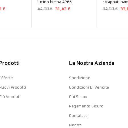
lucido bimba A266
9 €
44,90 €
31,43 €
34,90 €
33,
Prodotti
La Nostra Azienda
Offerte
Spedizione
Nuovi Prodotti
Condizioni Di Vendita
Più Venduti
Chi Siamo
Pagamento Sicuro
Contattaci
Negozi