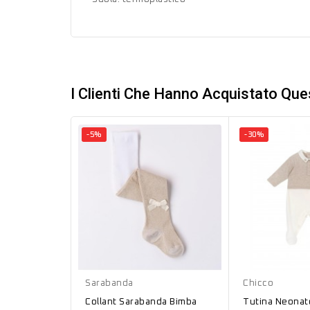
I Clienti Che Hanno Acquistato Qu
-5%
-30%
Oro
Talpa
Sarabanda
Chicco
Collant Sarabanda Bimba
Tutina Neonat