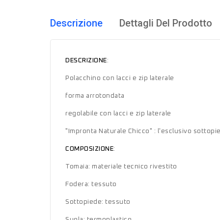
Descrizione
Dettagli Del Prodotto
DESCRIZIONE
:
Polacchino con lacci e zip laterale
forma arrotondata
regolabile con lacci e zip laterale
"Impronta Naturale Chicco" : l'esclusivo sottopi
COMPOSIZIONE
:
Tomaia: materiale tecnico rivestito
Fodera: tessuto
Sottopiede: tessuto
Suola: termoplastico