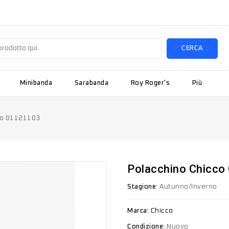
CERCA
Minibanda
Sarabanda
Roy Roger's
Più
ro 01121103
Polacchino Chicco
Stagione
: Autunno/Inverno
Marca:
Chicco
Condizione:
Nuovo