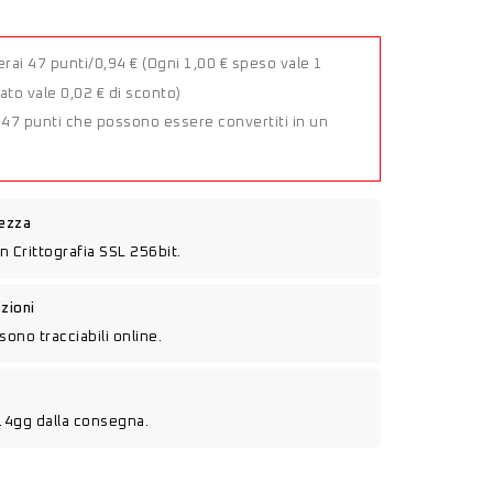
rai 47 punti/0,94 €
(Ogni 1,00 € speso vale 1
to vale 0,02 € di sconto)
a 47 punti che possono essere convertiti in un
rezza
n Crittografia SSL 256bit.
izioni
sono tracciabili online.
14gg dalla consegna.