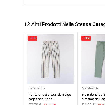
12 Altri Prodotti Nella Stessa Categ
-30%
-30%
Beige
Verde
Sarabanda
Sarabanda
Pantalone Sarabanda Beige
Pantalone Cer
ragazzo a righe
Sarabanda Rag
2520869100
B660
59,90 €
41,93 €
54,90 €
38,4