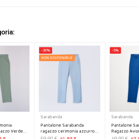
oria:
-30%
-5%
NON DISPONIBILE
Azzurro
Avion
Sarabanda
Sarabanda
imonia
Pantalone Sarabanda
Pantalone Sa
azzo Verde
ragazzo cerimonia azzurro
8610
3 €
59,90 €
41,93 €
49,90 €
47,