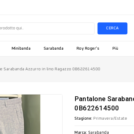
CERCA
Minibanda
Sarabanda
Roy Roger's
Più
e Sarabanda Azzurro in lino Ragazzo 0B622614500
Pantalone Saraban
0B622614500
Stagione:
Primavera/Estate
Marca:
Sarabanda