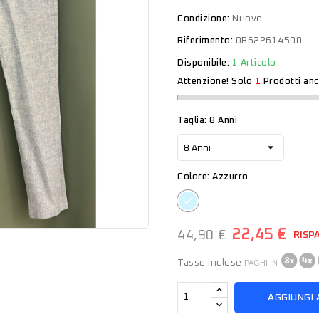
Condizione:
Nuovo
Riferimento:
0B622614500
Disponibile:
1 Articolo
Attenzione! Solo
1
Prodotti anc
Taglia: 8 Anni
Colore: Azzurro
Azzurro
22,45 €
44,90 €
RISP
Tasse incluse
PAGHI IN
AGGIUNGI 