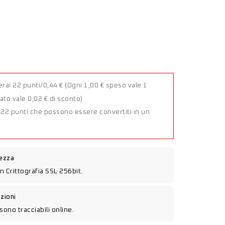
rai 22 punti/0,44 €
(Ogni 1,00 € speso vale 1
to vale 0,02 € di sconto)
a 22 punti che possono essere convertiti in un
rezza
n Crittografia SSL 256bit.
izioni
sono tracciabili online.