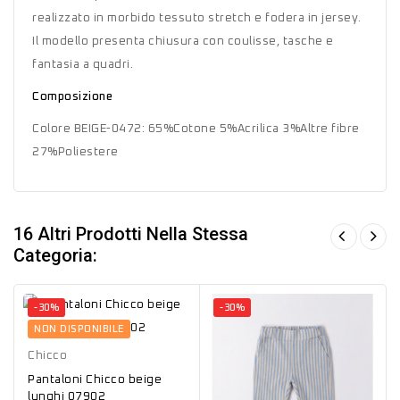
realizzato in morbido tessuto stretch e fodera in jersey.
Il modello presenta chiusura con coulisse, tasche e
fantasia a quadri.
Composizione
Colore BEIGE-0472: 65%Cotone 5%Acrilica 3%Altre fibre
27%Poliestere
16 Altri Prodotti Nella Stessa
Categoria:
-30%
-30%
Beige
NON DISPONIBILE
Chicco
Pantaloni Chicco beige
lunghi 07902