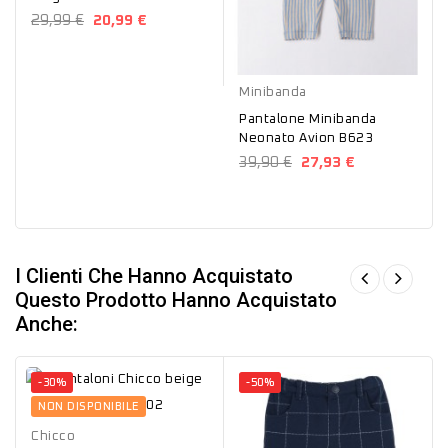
29,99 €
20,99 €
Avion
Minibanda
Pantalone Minibanda
Neonato Avion B623
39,90 €
27,93 €
I Clienti Che Hanno Acquistato
Questo Prodotto Hanno Acquistato
Anche:
-30%
-50%
Beige
NON DISPONIBILE
Chicco