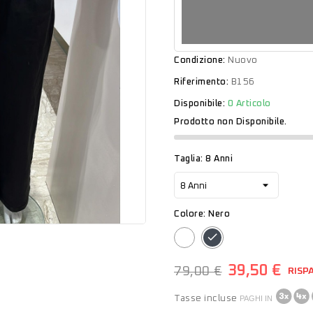
Condizione:
Nuovo
Riferimento:
B156
Disponibile:
0 Articolo
Prodotto non Disponibile.
Taglia: 8 Anni
Colore: Nero
Bianco
Nero
39,50 €
79,00 €
RISP
Tasse incluse
PAGHI IN