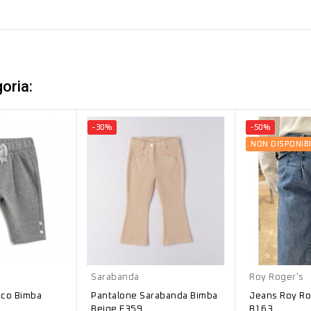
oria:
-30%
-50%
NON DISPONIB
Beige
Blu
Sarabanda
Roy Roger's
cco Bimba
Pantalone Sarabanda Bimba
Jeans Roy Ro
Beige F359
B163