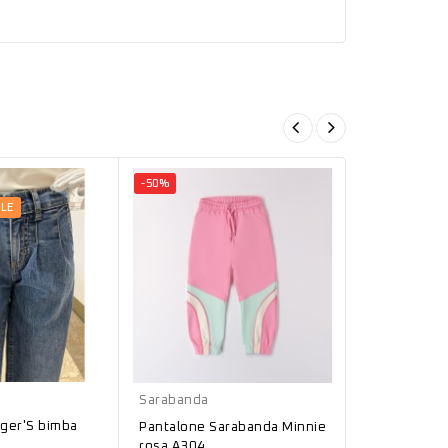
-50%
-50%
ILE
Grigio
Rosa
Chicco
Sarabanda
ger'S bimba
Pantalone C
Pantalone Sarabanda Minnie
Grigio 0852
rosa A304