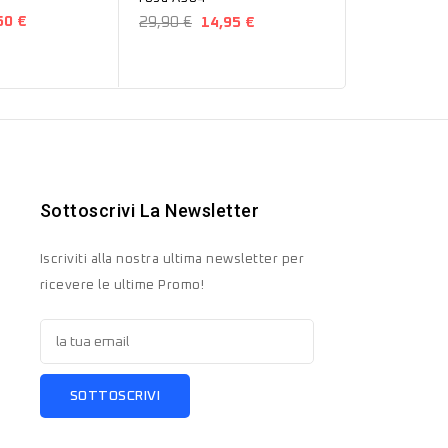
50 €
19,99 €
10
29,90 €
14,95 €
Sottoscrivi La Newsletter
Iscriviti alla nostra ultima newsletter per
ricevere le ultime Promo!