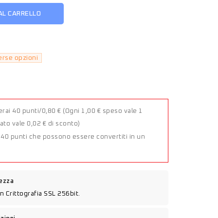
AL CARRELLO
erse opzioni
rai 40 punti/0,80 €
(Ogni 1,00 € speso vale 1
to vale 0,02 € di sconto)
a 40 punti che possono essere convertiti in un
rezza
n Crittografia SSL 256bit.