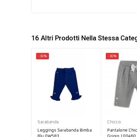
16 Altri Prodotti Nella Stessa Categ
-30%
-30%
Blu
Grigio
Sarabanda
Chicco
Leggings Sarabanda Bimba
Pantalone Chi
Blu 0W583
Grigio 100460