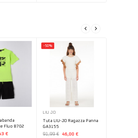
-50%
Panna
LIU JO
rabanda
Tuta LIU-JO Ragazza Panna
e Fluo B702
GA3155
43 €
91,99 €
46,00 €