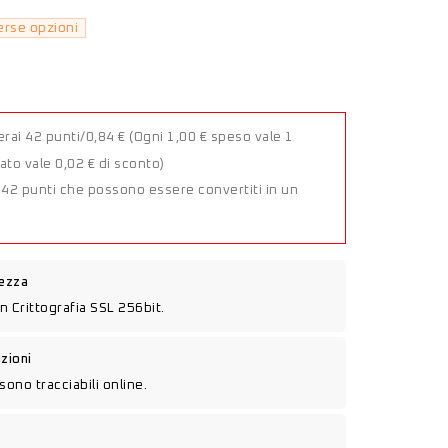
erse opzioni
rai 42 punti/0,84 €
(Ogni 1,00 € speso vale 1
to vale 0,02 € di sconto)
a 42 punti che possono essere convertiti in un
rezza
n Crittografia SSL 256bit.
izioni
sono tracciabili online.