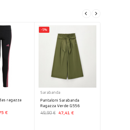
-5%
-30%
Nero
Verde
Sarabanda
Sarabanda
das ragazza
Leggings S
Pantaloni Sarabanda
ragazza nero
Ragazza Verde G556
75 €
17,90 €
12
49,90 €
47,41 €