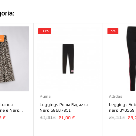
oria:
-30%
-5%
E
Nero
Nero
Puma
Adidas
abanda
Leggings Puma Ragazza
Leggings Adi
ne e Nero
Nero 68607351
nero JY0569
3 €
30,00 €
21,00 €
25,00 €
23,