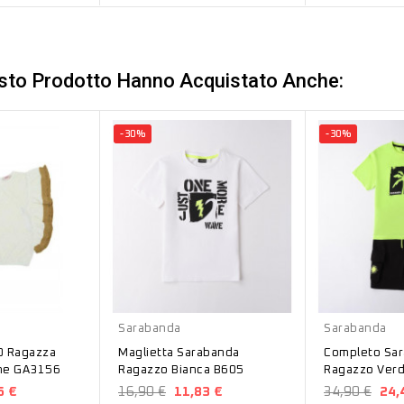
esto Prodotto Hanno Acquistato Anche:
-30%
-30%
Bianco
Verde
Sarabanda
Sarabanda
O Ragazza
Maglietta Sarabanda
Completo Sa
ne GA3156
Ragazzo Bianca B605
Ragazzo Verd
5 €
16,90 €
11,83 €
34,90 €
24,