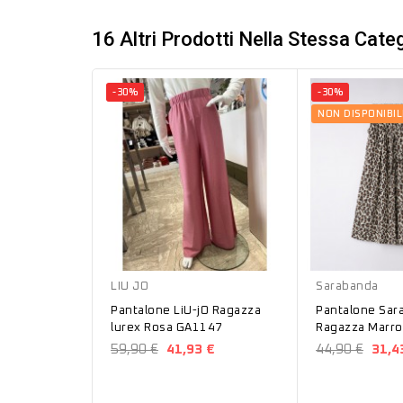
16 Altri Prodotti Nella Stessa Categ
-30%
-30%
NON DISPONIBIL
Rosa
Marrone
LIU JO
Sarabanda
Pantalone LiU-jO Ragazza
Pantalone Sar
lurex Rosa GA1147
Ragazza Marro
B555
59,90 €
41,93 €
44,90 €
31,4