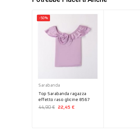
-50%
Glicine
Sarabanda
Top Sarabanda ragazza
effetto raso glicine 8567
44,90 €
22,45 €