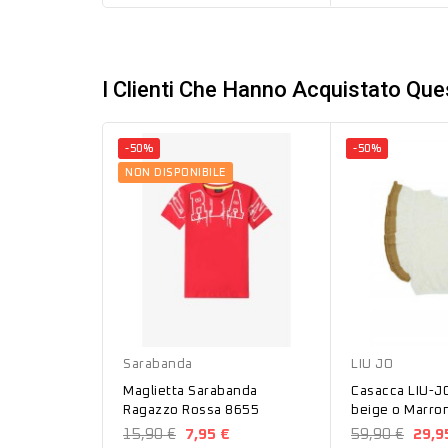
I Clienti Che Hanno Acquistato Qu
-50%
-50%
NON DISPONIBILE
Rosso
Beige
Marrone
Sarabanda
LIU JO
Maglietta Sarabanda
Casacca LIU-J
Ragazzo Rossa 8655
beige o Marro
15,90 €
7,95 €
59,90 €
29,9