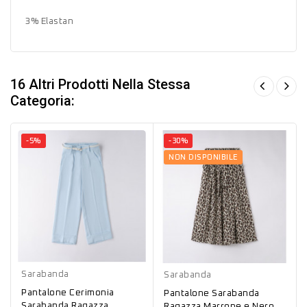
3% Elastan
16 Altri Prodotti Nella Stessa
Categoria:
-5%
-30%
NON DISPONIBILE
Azzurro
Marrone
Sarabanda
Sarabanda
Pantalone Cerimonia
Pantalone Sarabanda
Sarabanda Ragazza
Ragazza Marrone e Nero