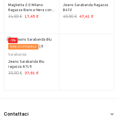
Maglietta 2.0 Milano
Jeans Sarabanda Ragazza
Ragazza Bianca-Nera con
B472
cuori T55
34,90 €
17,45 €
49,90 €
47,41 €
-5%
Blu
NON DISPONIBILE
Sarabanda
Jeans Sarabanda Blu
ragazza A719
39,90 €
37,91 €
Contattaci