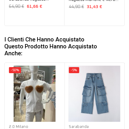
Azzurro B529
B555
64,90 €
61,66 €
44,90 €
31,43 €
I Clienti Che Hanno Acquistato
Questo Prodotto Hanno Acquistato
Anche:
-50%
-5%
Bianco
Nero
Blu
2.0 Milano
Sarabanda