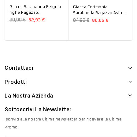
Giacca Sarabanda Beige a
Giacca Cerimonia
righe Ragazzo
Sarabanda Ragazzo Avion
0J602634100
G616
89,90 €
62,93 €
84,90 €
80,66 €
Contattaci
Prodotti
La Nostra Azienda
Sottoscrivi La Newsletter
Iscriviti alla nostra ultima newsletter per ricevere le ultime
Promo!