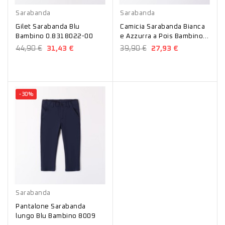
Sarabanda
Sarabanda
Gilet Sarabanda Blu
Camicia Sarabanda Bianca
Bambino 0.8318022-00
e Azzurra a Pois Bambino
0.8005-00
44,90 €
31,43 €
39,90 €
27,93 €
-30%
Blu
Sarabanda
Pantalone Sarabanda
lungo Blu Bambino 8009