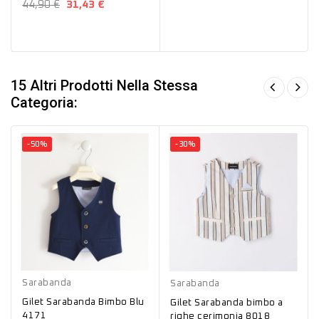
44,90 €
31,43 €
15 Altri Prodotti Nella Stessa
Categoria:
-50%
-30%
Blu
Bianco
Sarabanda
Sarabanda
Gilet Sarabanda Bimbo Blu
Gilet Sarabanda bimbo a
4171
righe cerimonia 8018