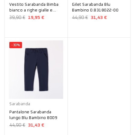
Vestito Sarabanda Bimba
Gilet Sarabanda Blu
bianco a righe gialle e
Bambino 0.8318022-00
verdi 6566
39,90 €
19,95 €
44,90 €
31,43 €
-30%
Blu
Sarabanda
Pantalone Sarabanda
lungo Blu Bambino 8009
44,90 €
31,43 €