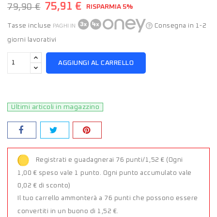
75,91 €
79,90 €
RISPARMIA 5%
Tasse incluse
PAGHI IN
Consegna in 1-2
giorni lavorativi
AGGIUNGI AL CARRELLO
Ultimi articoli in magazzino
Registrati e guadagnerai 76 punti/1,52 €
(Ogni
1,00 € speso vale 1 punto. Ogni punto accumulato vale
0,02 € di sconto)
Il tuo carrello ammonterà a 76 punti che possono essere
convertiti in un buono di 1,52 €.