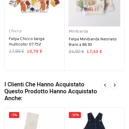
Beige
Bianco
Chicco
Minibanda
Felpa Chicco beige
Felpa Minibanda Neonato
multicolor 07752
Bianca B630
17,99 €
10,79 €
24,90 €
17,43 €
I Clienti Che Hanno Acquistato
Questo Prodotto Hanno Acquistato
Anche:
-5%
-50%