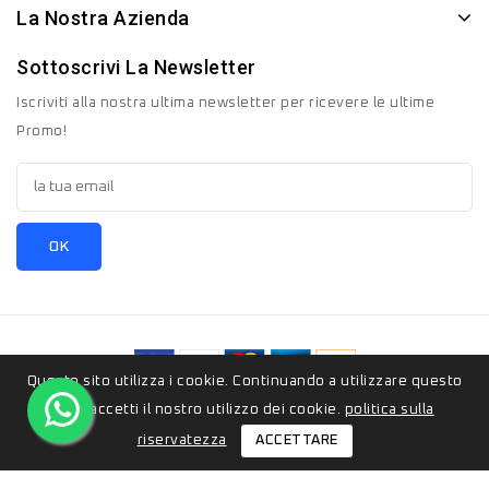
La Nostra Azienda
Sottoscrivi La Newsletter
Iscriviti alla nostra ultima newsletter per ricevere le ultime
Promo!
Questo sito utilizza i cookie. Continuando a utilizzare questo
© 2026 - ZeroSedici.eu è un marchio appartenete al gruppo
sito, accetti il ​​nostro utilizzo dei cookie.
politica sulla
Italyon Srls. Tutti i diritti riservati.
ACCETTARE
riservatezza