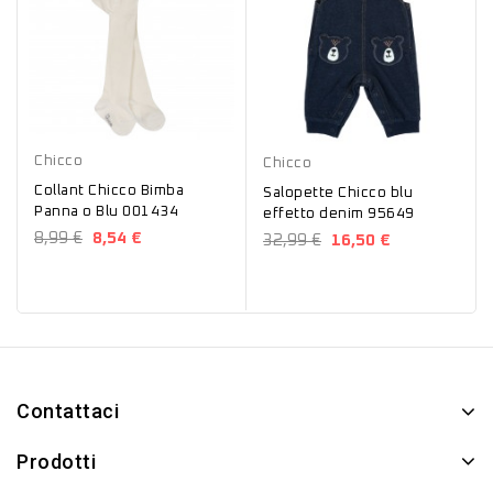
Blu
Panna
Blu
Chicco
Chicco
Collant Chicco Bimba
Salopette Chicco blu
Panna o Blu 001434
effetto denim 95649
8,99 €
8,54 €
32,99 €
16,50 €
Contattaci
Prodotti