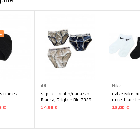
oria:
E
Bianco
Bianco
iDO
Nike
as Unisex
Slip IDO Bimbo/Ragazzo
Calze Nike Bi
Bianca, Grigia e Blu Z329
nere, bianche
RN0026-W2F
5 €
14,90 €
18,00 €