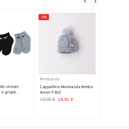
-5%
-50%
Blu
Avion
Sarabanda
Minibanda
mbi unisex
Accappatoio
Cappellino Minibanda Bimbo
 o grigie
Bimbo Blu 6
Avion F302
24,90 €
12
19,90 €
18,91 €