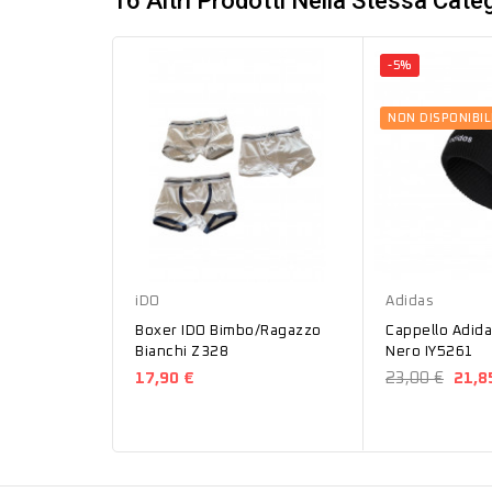
16 Altri Prodotti Nella Stessa Categ
-5%
NON DISPONIBIL
Bianco
Nero
iDO
Adidas
Boxer IDO Bimbo/Ragazzo
Cappello Adid
Bianchi Z328
Nero IY5261
17,90 €
23,00 €
21,8