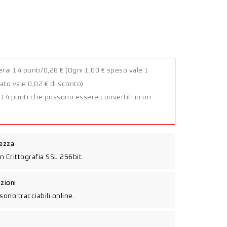
rai 14 punti/0,28 €
(Ogni 1,00 € speso vale 1
to vale 0,02 € di sconto)
a 14 punti che possono essere convertiti in un
rezza
n Crittografia SSL 256bit.
izioni
sono tracciabili online.