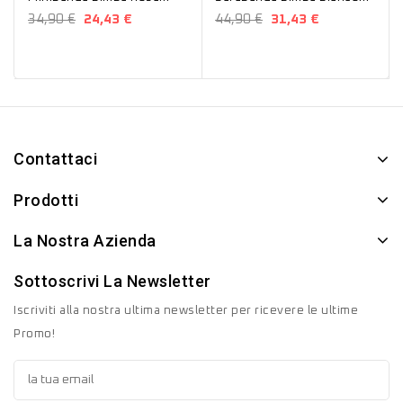
B763
B431
34,90 €
24,43 €
44,90 €
31,43 €
Contattaci
Prodotti
La Nostra Azienda
Sottoscrivi La Newsletter
Iscriviti alla nostra ultima newsletter per ricevere le ultime
Promo!