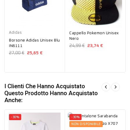
Blu
Nero
Adidas
Cappello Pokemon Unisex
Nero
Borsone Adidas Unisex Blu
24,99 €
23,74 €
IN6111
27,00 €
25,65 €
I Clienti Che Hanno Acquistato
Questo Prodotto Hanno Acquistato
Anche:
-30%
-30%
Nero
NON DISPONIBILE