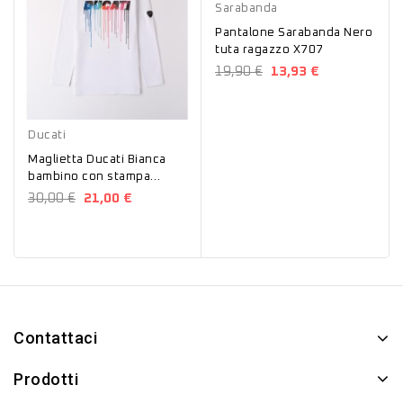
Sarabanda
Pantalone Sarabanda Nero
tuta ragazzo X707
19,90 €
13,93 €
Bianco
Ducati
Maglietta Ducati Bianca
bambino con stampa
242GA61900
30,00 €
21,00 €
Contattaci
Prodotti