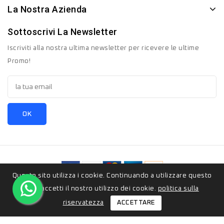
La Nostra Azienda
Sottoscrivi La Newsletter
Iscriviti alla nostra ultima newsletter per ricevere le ultime
Promo!
Questo sito utilizza i cookie. Continuando a utilizzare questo
© 2026 - ZeroSedici.eu è un marchio appartenete al gruppo
sito, accetti il ​​nostro utilizzo dei cookie.
politica sulla
Italyon Srls. Tutti i diritti riservati.
ACCETTARE
riservatezza