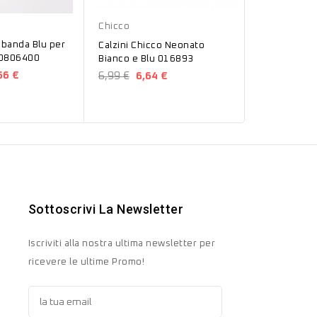
Blu
Bianco
Chicco
Chicco
anda Blu per
Calzini Chic
Calzini Chicco Neonato
0806400
gambaletto 
Bianco e Blu 016893
Neonata
56 €
6,99 €
6,6
6,99 €
6,64 €
090073860
Sottoscrivi La Newsletter
Iscriviti alla nostra ultima newsletter per
ricevere le ultime Promo!