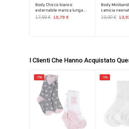
Body Chicco bianco
Body Miniband
esternabile manica lunga
camicia neona
07549
17,99 €
10,79 €
19,90 €
13,9
I Clienti Che Hanno Acquistato Qu
-5%
-5%