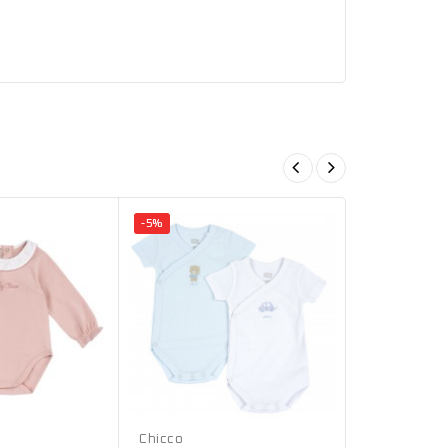
-5%
-5%
Bianco
Azzurro
Chicco
Chicco