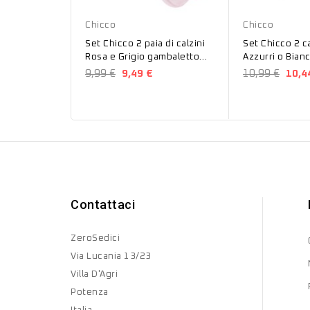
Rosa
Bianco
Rosa
Azzurro
Chicco
Chicco
Set Chicco 2 paia di calzini
Set Chicco 2 ca
Rosa e Grigio gambaletto
Azzurri o Bianc
jacquard neonata...
di cotone 138
9,99 €
9,49 €
10,99 €
10,4
Contattaci
ZeroSedici
Via Lucania 13/23
Villa D'Agri
Potenza