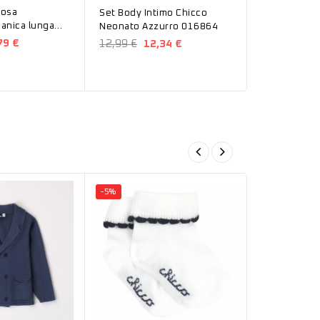
rosa
Set body in
Set Body Intimo Chicco
manica lunga
caldo coton
Neonato Azzurro 016864
volant 07929
Bianco
79 €
13,99 €
13
12,99 €
12,34 €
090114800
-5%
-5%