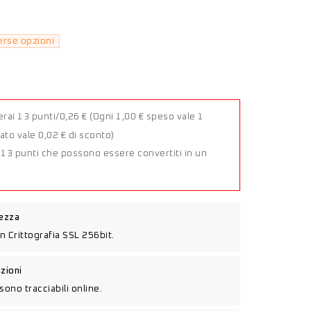
erse opzioni
rai 13 punti/0,26 €
(Ogni 1,00 € speso vale 1
to vale 0,02 € di sconto)
a 13 punti che possono essere convertiti in un
rezza
n Crittografia SSL 256bit.
izioni
sono tracciabili online.