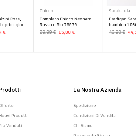
Blu
Blu
Chicco
Sarabanda
lzini Rosa,
Completo Chicco Neonato
Cardigan Sarab
hi primi giorni
Rosso e Blu 78879
bambino 106
52
4 €
29,99 €
15,00 €
46,90 €
44,
Prodotti
La Nostra Azienda
Offerte
Spedizione
Nuovi Prodotti
Condizioni Di Vendita
Più Venduti
Chi Siamo
Pagamento Sicuro