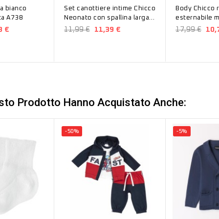
a bianco
Set canottiere intime Chicco
Body Chicco 
ta A738
Neonato con spallina larga e
esternabile 
fiocchetto Rosa...
con colletto 
3 €
11,99 €
11,39 €
17,99 €
10,
esto Prodotto Hanno Acquistato Anche:
-50%
-5%