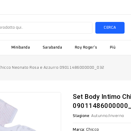
CERCA
Minibanda
Sarabanda
Roy Roger's
Più
 Chicco Neonato Rosa e Azzurro 09011486000000_032
Set Body Intimo C
09011486000000
Stagione
: Autunno/inverno
Marca:
Chicco