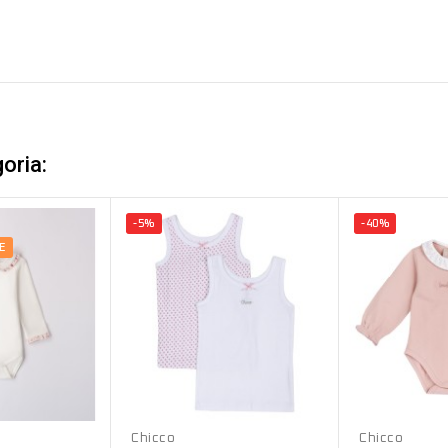
oria:
-5%
-40%
E
Bianco
Rosa
Chicco
Chicco